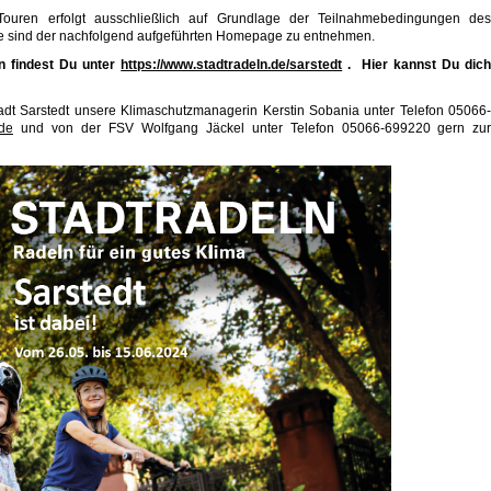
ouren erfolgt ausschließlich auf Grundlage der Teilnahmebedingungen de
ese sind der nachfolgend aufgeführten Homepage zu entnehmen.
n findest Du unter
https://www.stadtradeln.de/sarstedt
.
Hier kannst Du dic
adt Sarstedt unsere Klimaschutzmanagerin Kerstin Sobania unter Telefon 05066
.de
und von der FSV Wolfgang Jäckel unter Telefon 05066-699220 gern zu