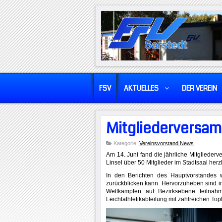
FSV
AKTUELLES
DER VEREIN
Mitgliederversam
Kategorie:
Vereinsvorstand News
Am 14. Juni fand die jährliche Mitgliederv
Linsel über 50 Mitglieder im Stadtsaal herz
In den Berichten des Hauptvorstandes w
zurückblicken kann. Hervorzuheben sind im
Wettkämpfen auf Bezirksebene teilnahm,
Leichtathletikabteilung mit zahlreichen To