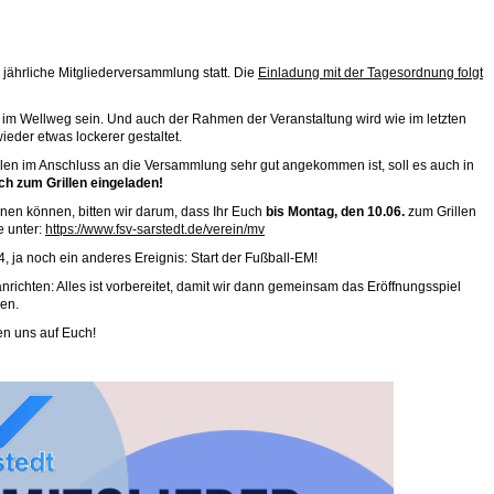
jährliche Mitgliederversammlung statt. Die
Einladung mit der Tagesordnung folgt
 im Wellweg sein. Und auch der Rahmen der Veranstaltung wird wie im letzten
wieder etwas lockerer gestaltet.
len im Anschluss an die Versammlung sehr gut angekommen ist, soll es auch in
ich zum Grillen eingeladen!
anen können, bitten wir darum, dass Ihr Euch
bis Montag, den 10.06.
zum Grillen
e unter:
https://www.fsv-sarstedt.de/verein/mv
ja noch ein anderes Ereignis: Start der Fußball-EM!
richten: Alles ist vorbereitet, damit wir dann gemeinsam das Eröffnungsspiel
en.
en uns auf Euch!