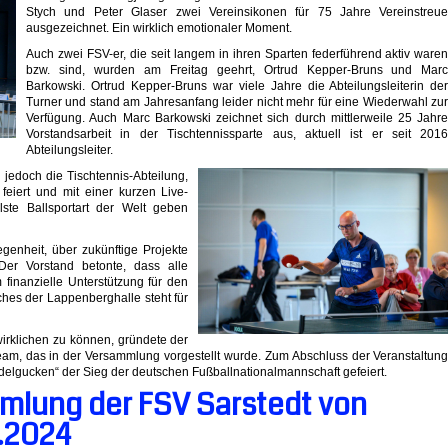
Stych und Peter Glaser zwei Vereinsikonen für 75 Jahre Vereinstreu
ausgezeichnet. Ein wirklich emotionaler Moment.
Auch zwei FSV-er, die seit langem in ihren Sparten federführend aktiv ware
bzw. sind, wurden am Freitag geehrt, Ortrud Kepper-Bruns und Mar
Barkowski. Ortrud Kepper-Bruns war viele Jahre die Abteilungsleiterin de
Turner und stand am Jahresanfang leider nicht mehr für eine Wiederwahl zu
Verfügung. Auch Marc Barkowski zeichnet sich durch mittlerweile 25 Jahr
Vorstandsarbeit in der Tischtennissparte aus, aktuell ist er seit 201
Abteilungsleiter.
jedoch die Tischtennis-Abteilung,
feiert und mit einer kurzen Live-
lste Ballsportart der Welt geben
genheit, über zukünftige Projekte
Der Vorstand betonte, dass alle
 finanzielle Unterstützung für den
ches der Lappenberghalle steht für
irklichen zu können, gründete der
team, das in der Versammlung vorgestellt wurde. Zum Abschluss der Veranstaltun
elgucken“ der Sieg der deutschen Fußballnationalmannschaft gefeiert.
mlung der FSV Sarstedt von
6.2024