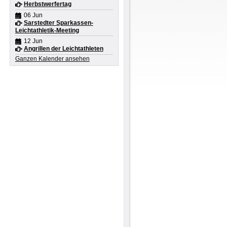
Herbstwerfertag
e
06 Jun
Sarstedter Sparkassen-
n
Leichtathletik-Meeting
c
12 Jun
r
Angrillen der Leichtathleten
r
Ganzen Kalender ansehen
e
6
g