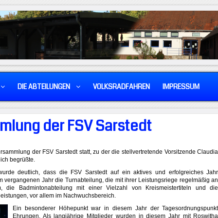
DIE ABTEILUNGEN
VOLKSRADFAHREN
IMPRESSUM
mlung der FSV Sarstedt
ersammlung der FSV Sarstedt statt, zu der die stellvertretende Vorsitzende Claudi
lich begrüßte.
urde deutlich, dass die FSV Sarstedt auf ein aktives und erfolgreiches Jah
 vergangenen Jahr die Turnabteilung, die mit ihrer Leistungsriege regelmäßig a
 die Badmintonabteilung mit einer Vielzahl von Kreismeistertiteln und di
pleistungen, vor allem im Nachwuchsbereich.
Ein besonderer Höhepunkt war in diesem Jahr der Tagesordnungspunk
Ehrungen. Als langjährige Mitglieder wurden in diesem Jahr mit Roswith