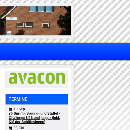
a
TERMINE
r
n
19 Sep
e
Sprint-, Sprung- und Staffel -
Challenge U16 und jünger (inkl.
KM der Schüler/innen)
t
03 Okt
a