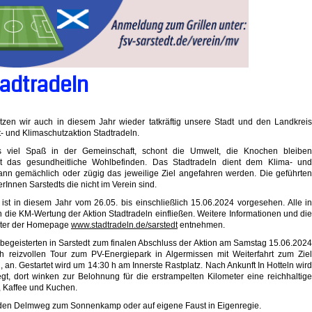
adtradeln
zen wir auch in diesem Jahr wieder tatkräftig unsere Stadt und den Landkrei
- und Klimaschutzaktion Stadtradeln.
s viel Spaß in der Gemeinschaft, schont die Umwelt, die Knochen bleibe
rt das gesundheitliche Wohlbefinden. Das Stadtradeln dient dem Klima- un
ann gemächlich oder zügig das jeweilige Ziel angefahren werden. Die geführte
rInnen Sarstedts die nicht im Verein sind.
 ist in diesem Jahr vom 26.05. bis einschließlich 15.06.2024 vorgesehen. Alle i
n die KM-Wertung der Aktion Stadtradeln einfließen. Weitere Informationen und di
unter der Homepage
www.stadtradeln.de/sarstedt
entnehmen.
begeisterten in Sarstedt zum finalen Abschluss der Aktion am Samstag 15.06.202
ch reizvollen Tour zum PV-Energiepark in Algermissen mit Weiterfahrt zum Zie
, an. Gestartet wird um 14:30 h am Innerste Rastplatz. Nach Ankunft In Hotteln wir
t, dort winken zur Belohnung für die erstrampelten Kilometer eine reichhaltig
 Kaffee und Kuchen.
er den Delmweg zum Sonnenkamp oder auf eigene Faust in Eigenregie.