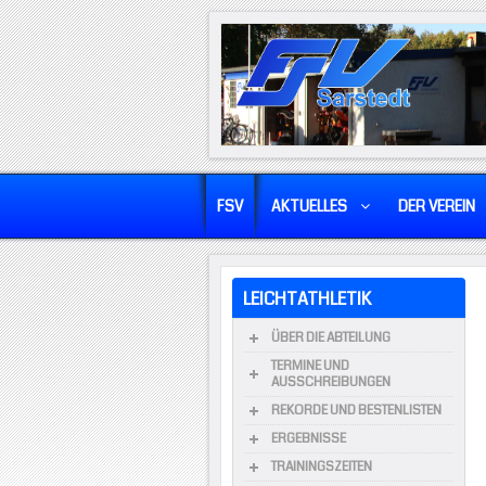
FSV
AKTUELLES
DER VEREIN
LEICHTATHLETIK
ÜBER DIE ABTEILUNG
TERMINE UND
AUSSCHREIBUNGEN
REKORDE UND BESTENLISTEN
ERGEBNISSE
TRAININGSZEITEN