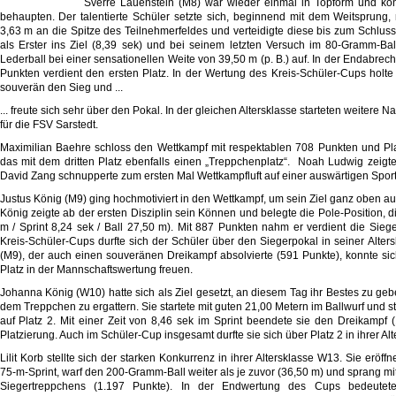
Sverre Lauenstein (M8) war wieder einmal in Topform und ko
behaupten. Der talentierte Schüler setzte sich, beginnend mit dem Weitsprung,
3,63 m an die Spitze des Teilnehmerfeldes und verteidigte diese bis zum Schluss
als Erster ins Ziel (8,39 sek) und bei seinem letzten Versuch im 80-Gramm-Bal
Lederball bei einer sensationellen Weite von 39,50 m (p. B.) auf. In der Endabrech
Punkten verdient den ersten Platz. In der Wertung des Kreis-Schüler-Cups holte
souverän den Sieg und ...
... freute sich sehr über den Pokal. In der gleichen Altersklasse starteten weitere
für die FSV Sarstedt.
Maximilian Baehre schloss den Wettkampf mit respektablen 708 Punkten und Pl
das mit dem dritten Platz ebenfalls einen „Treppchenplatz“. Noah Ludwig zeigt
David Zang schnupperte zum ersten Mal Wettkampfluft auf einer auswärtigen Spor
Justus König (M9) ging hochmotiviert in den Wettkampf, um sein Ziel ganz oben a
König zeigte ab der ersten Disziplin sein Können und belegte die Pole-Position, di
m / Sprint 8,24 sek / Ball 27,50 m). Mit 887 Punkten nahm er verdient die Sie
Kreis-Schüler-Cups durfte sich der Schüler über den Siegerpokal in seiner Alte
(M9), der auch einen souveränen Dreikampf absolvierte (591 Punkte), konnte s
Platz in der Mannschaftswertung freuen.
Johanna König (W10) hatte sich als Ziel gesetzt, an diesem Tag ihr Bestes zu ge
dem Treppchen zu ergattern. Sie startete mit guten 21,00 Metern im Ballwurf und s
auf Platz 2. Mit einer Zeit von 8,46 sek im Sprint beendete sie den Dreikampf 
Platzierung. Auch im Schüler-Cup insgesamt durfte sie sich über Platz 2 in ihrer Alt
Lilit Korb stellte sich der starken Konkurrenz in ihrer Altersklasse W13. Sie eröf
75-m-Sprint, warf den 200-Gramm-Ball weiter als je zuvor (36,50 m) und sprang mi
Siegertreppchens (1.197 Punkte). In der Endwertung des Cups bedeutete 