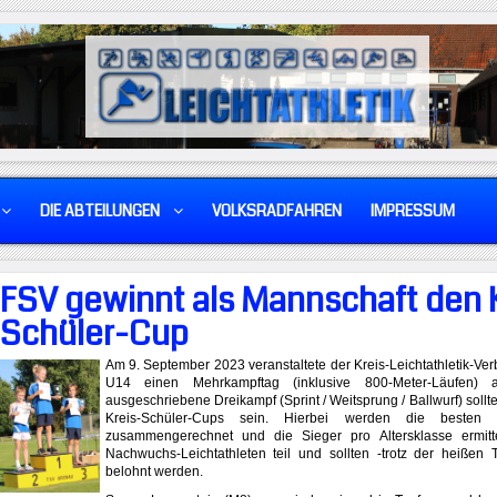
DIE ABTEILUNGEN
VOLKSRADFAHREN
IMPRESSUM
FSV gewinnt als Mannschaft den 
Schüler-Cup
Am 9. September 2023 veranstaltete der Kreis-Leichtathletik-Ver
U14 einen Mehrkampftag (inklusive 800-Meter-Läufen)
ausgeschriebene Dreikampf (Sprint / Weitsprung / Ballwurf) sollte
Kreis-Schüler-Cups sein. Hierbei werden die besten 
zusammengerechnet und die Sieger pro Altersklasse ermit
Nachwuchs-Leichtathleten teil und sollten -trotz der heißen
belohnt werden.