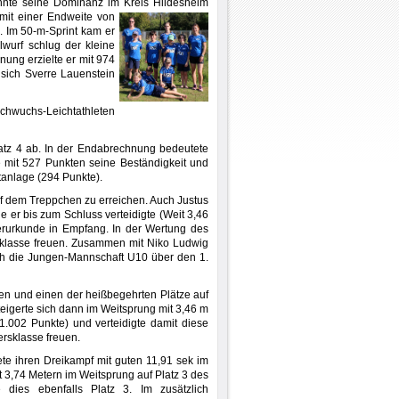
nnte seine Dominanz im Kreis
Hildesheim
 mit einer Endweite von
. Im 50-m-Sprint kam er
lwurf schlug der kleine
nung erzielte er mit 974
 sich Sverre Lauenstein
 Nachwuchs-Leichtathleten
atz 4 ab. In der Endabrechnung bedeutete
e mit 527 Punkten seine Beständigkeit und
tanlage (294 Punkte).
uf dem Treppchen zu erreichen. Auch Justus
e er bis zum Schluss verteidigte (Weit 3,46
gerurkunde in Empfang. In der Wertung des
rsklasse freuen. Zusammen mit Niko Ludwig
ich die Jungen-Mannschaft U10 über den 1.
ben und einen der heißbegehrten Plätze auf
teigerte sich dann im Weitsprung mit 3,46 m
(1.002 Punkte) und verteidigte damit diese
ersklasse freuen.
fnete ihren Dreikampf mit guten 11,91 sek im
t 3,74 Metern im Weitsprung auf Platz 3 des
dies ebenfalls Platz 3. Im zusätzlich