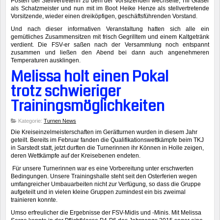
Posten der Stellvertreterin zu dem der Vorsitzenden wechselte, Till Glaser
als Schatzmeister und nun mit im Boot Heike Henze als stellvertretende
Vorsitzende, wieder einen dreiköpfigen, geschäftsführenden Vorstand.
Und nach dieser informativen Veranstaltung hatten sich alle ein
gemütliches Zusammensitzen mit frisch Gegrilltem und einem Kaltgetränk
verdient. Die FSV-er saßen nach der Versammlung noch entspannt
zusammen und ließen den Abend bei dann auch angenehmeren
Temperaturen ausklingen.
Melissa holt einen Pokal
trotz schwieriger
Trainingsmöglichkeiten
Kategorie:
Turnen News
Die Kreiseinzelmeisterschaften im Gerätturnen wurden in diesem Jahr
geteilt. Bereits im Februar fanden die Qualifikationswettkämpfe beim TKJ
in Sarstedt statt, jetzt durften die Turnerinnen ihr Können in Holle zeigen,
deren Wettkämpfe auf der Kreisebenen endeten.
Für unsere Turnerinnen war es eine Vorbereitung unter erschwerten
Bedingungen. Unsere Trainingshalle steht seit den Osterferien wegen
umfangreicher Umbauarbeiten nicht zur Verfügung, so dass die Gruppe
aufgeteilt und in vielen kleine Gruppen zumindest ein bis zweimal
trainieren konnte.
Umso erfreulicher die Ergebnisse der FSV-Midis und -Minis. Mit Melissa