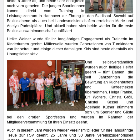
beide 8 Jahre alt, und beide sehr erfolgreich,
nach vorn gebeten. Die jungen Sportlerinnen
kamen direkt vom Training im
Leistungszentrum in Hannover zur Ehrung in den Stadtsaal. Sowohl auf
Bezirksebene als auch bei Landesmeisterschaften erreichten Merle und
Anelya Podestplätze. Und aktuell haben sich beide wieder für die erste
Bezirksauswahlmannschaft qualifiziert.
Heike Weiner wurde für ihr langjähriges Engagement als Trainerin im
Kinderturnen geehrt. Mittlerweile wurden Generationen von Turnkindern
von ihr betreut und einige dieser damaligen Kids sind heute ebenfalls als
Übungsleiter aktiv.
Und selbstverständlich
wurden auch fleißige Helfer
geehrt – fünf Damen, die
seit Jahrzehnten die
Bewirtung an Kuchenbuffets
und Kaffeetheken
übernehmen. Helga Franke,
Elfi Wolters, Christa Gröll,
Christel Kessel und
Adelheid Küther kümmern
sich um Sportler und Gäste
bei den großen Sportfesten und wurden im Rahmen der
Mitgliederversammlung für ihren Einsatz geehrt.
Auch in diesem Jahr wurden wieder Vereinsmitglieder für ihre langjährige
Treue zur FSV geehrt. 25 Jahre und 50 Jahre Vereinszugehörigkeit