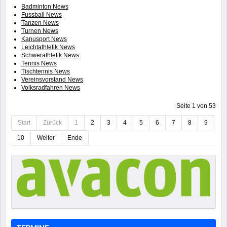
Badminton News
Fussball News
Tanzen News
Turnen News
Kanusport News
Leichtathletik News
Schwerathletik News
Tennis News
Tischtennis News
Vereinsvorstand News
Volksradfahren News
Seite 1 von 53
Start
Zurück
1
2
3
4
5
6
7
8
9
10
Weiter
Ende