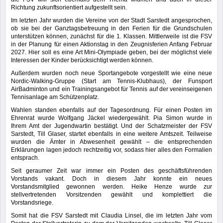
Richtung zukunftsorientiert aufgestellt sein.
Im letzten Jahr wurden die Vereine von der Stadt Sarstedt angesprochen,
ob sie bei der Ganztagsbetreuung in den Ferien für die Grundschulen
unterstützen können, zunächst für die 1. Klassen. Mittlerweile ist die FSV
in der Planung für einen Aktionstag in den Zeugnisferien Anfang Februar
2027. Hier soll es eine Art Mini-Olympiade geben, bei der möglichst viele
Interessen der Kinder berücksichtigt werden können.
Außerdem wurden noch neue Sportangebote vorgestellt wie eine neue
Nordic-Walking-Gruppe (Start am Tennis-Klubhaus), der Funsport
AirBadminton und ein Trainingsangebot für Tennis auf der vereinseigenen
Tennisanlage am Schützenplatz.
Wahlen standen ebenfalls auf der Tagesordnung. Für einen Posten im
Ehrenrat wurde Wolfgang Jäckel wiedergewählt. Pia Simon wurde in
Ihrem Amt der Jugendwartin bestätigt. Und der Schatzmeister der FSV
Sarstedt, Till Glaser, startet ebenfalls in eine weitere Amtszeit. Teilweise
wurden die Ämter in Abwesenheit gewählt – die entsprechenden
Erklärungen lagen jedoch rechtzeitig vor, sodass hier alles den Formalien
entsprach.
Seit geraumer Zeit war immer ein Posten des geschäftsführenden
Vorstands vakant. Doch in diesem Jahr konnte ein neues
Vorstandsmitglied gewonnen werden. Heike Henze wurde zur
stellvertretenden Vorsitzenden gewählt und komplettiert die
Vorstandsriege.
Somit hat die FSV Sarstedt mit Claudia Linsel, die im letzten Jahr vom