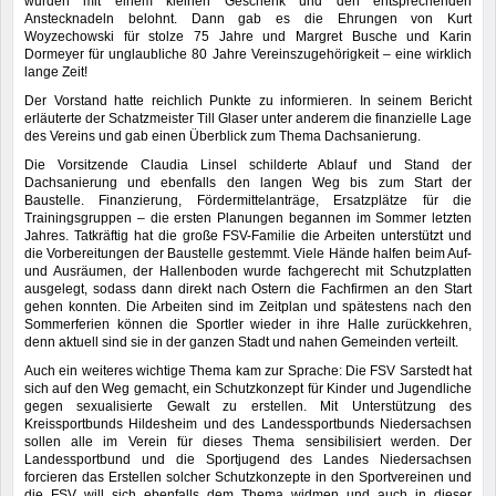
wurden mit einem kleinen Geschenk und den entsprechenden
Anstecknadeln belohnt. Dann gab es die Ehrungen von Kurt
Woyzechowski für stolze 75 Jahre und Margret Busche und Karin
Dormeyer für unglaubliche 80 Jahre Vereinszugehörigkeit – eine wirklich
lange Zeit!
Der Vorstand hatte reichlich Punkte zu informieren. In seinem Bericht
erläuterte der Schatzmeister Till Glaser unter anderem die finanzielle Lage
des Vereins und gab einen Überblick zum Thema Dachsanierung.
Die Vorsitzende Claudia Linsel schilderte Ablauf und Stand der
Dachsanierung und ebenfalls den langen Weg bis zum Start der
Baustelle. Finanzierung, Fördermittelanträge, Ersatzplätze für die
Trainingsgruppen – die ersten Planungen begannen im Sommer letzten
Jahres. Tatkräftig hat die große FSV-Familie die Arbeiten unterstützt und
die Vorbereitungen der Baustelle gestemmt. Viele Hände halfen beim Auf-
und Ausräumen, der Hallenboden wurde fachgerecht mit Schutzplatten
ausgelegt, sodass dann direkt nach Ostern die Fachfirmen an den Start
gehen konnten. Die Arbeiten sind im Zeitplan und spätestens nach den
Sommerferien können die Sportler wieder in ihre Halle zurückkehren,
denn aktuell sind sie in der ganzen Stadt und nahen Gemeinden verteilt.
Auch ein weiteres wichtige Thema kam zur Sprache: Die FSV Sarstedt hat
sich auf den Weg gemacht, ein Schutzkonzept für Kinder und Jugendliche
gegen sexualisierte Gewalt zu erstellen. Mit Unterstützung des
Kreissportbunds Hildesheim und des Landessportbunds Niedersachsen
sollen alle im Verein für dieses Thema sensibilisiert werden. Der
Landessportbund und die Sportjugend des Landes Niedersachsen
forcieren das Erstellen solcher Schutzkonzepte in den Sportvereinen und
die FSV will sich ebenfalls dem Thema widmen und auch in dieser