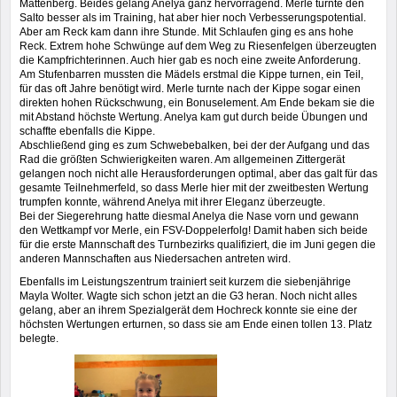
Mattenberg. Beides gelang Anelya ganz hervorragend. Merle turnte den
Salto besser als im Training, hat aber hier noch Verbesserungspotential.
Aber am Reck kam dann ihre Stunde. Mit Schlaufen ging es ans hohe
Reck. Extrem hohe Schwünge auf dem Weg zu Riesenfelgen überzeugten
die Kampfrichterinnen. Auch hier gab es noch eine zweite Anforderung.
Am Stufenbarren mussten die Mädels erstmal die Kippe turnen, ein Teil,
für das oft Jahre benötigt wird. Merle turnte nach der Kippe sogar einen
direkten hohen Rückschwung, ein Bonuselement. Am Ende bekam sie die
mit Abstand höchste Wertung. Anelya kam gut durch beide Übungen und
schaffte ebenfalls die Kippe.
Abschließend ging es zum Schwebebalken, bei der der Aufgang und das
Rad die größten Schwierigkeiten waren. Am allgemeinen Zittergerät
gelangen noch nicht alle Herausforderungen optimal, aber das galt für das
gesamte Teilnehmerfeld, so dass Merle hier mit der zweitbesten Wertung
trumpfen konnte, während Anelya mit ihrer Eleganz überzeugte.
Bei der Siegerehrung hatte diesmal Anelya die Nase vorn und gewann
den Wettkampf vor Merle, ein FSV-Doppelerfolg! Damit haben sich beide
für die erste Mannschaft des Turnbezirks qualifiziert, die im Juni gegen die
anderen Mannschaften aus Niedersachen antreten wird.
Ebenfalls im Leistungszentrum trainiert seit kurzem die siebenjährige
Mayla Wolter. Wagte sich schon jetzt an die G3 heran. Noch nicht alles
gelang, aber an ihrem Spezialgerät dem Hochreck konnte sie eine der
höchsten Wertungen erturnen, so dass sie am Ende einen tollen 13. Platz
belegte.