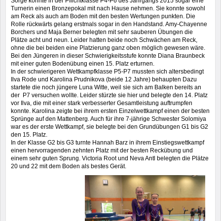
Sorge konnte in der Pflichtklasse P4-P6 des Jahrgangs 2015 sogar eine
Turnerin einen Bronzepokal mit nach Hause nehmen. Sie konnte sowohl
am Reck als auch am Boden mit den besten Wertungen punkten. Die
Rolle rückwärts gelang erstmals sogar in den Handstand. Amy-Chayenne
Borchers und Maja Berner belegten mit sehr sauberen Übungen die
Plätze acht und neun. Leider hatten beide noch Schwächen am Reck,
ohne die bei beiden eine Platzierung ganz oben möglich gewesen wäre.
Bei den Jüngeren in dieser Schwierigkeitsstufe konnte Diana Braunbeck
mit einer guten Bodenübung einen 15. Platz erturnen.
In der schwierigeren Wettkampfklasse P5-P7 mussten sich altersbedingt
Ilva Rode und Karolina Prudnikova (beide 12 Jahre) behaupten Dazu
startete die noch jüngere Luna Witte, weil sie sich am Balken bereits an
der P7 versuchen wollte. Leider stürzte sie hier und belegte den 14. Platz
vor Ilva, die mit einer stark verbesserter Gesamtleistung auftrumpfen
konnte. Karolina zeigte bei ihrem ersten Einzelwettkampf einen der besten
Sprünge auf den Mattenberg. Auch für ihre 7-jährige Schwester Solomiya
war es der erste Wettkampf, sie belegte bei den Grundübungen G1 bis G2
den 15. Platz.
In der Klasse G2 bis G3 turnte Hannah Barz in ihrem Einstiegswettkampf
einen hervorragenden zehnten Platz mit der besten Reckübung und
einem sehr guten Sprung. Victoria Root und Neva Antl belegten die Plätze
20 und 22 mit dem Boden als
bestes Gerät.