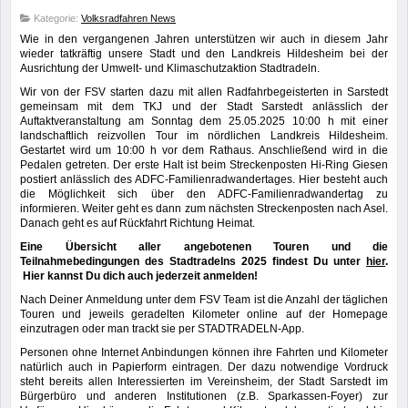
Kategorie:
Volksradfahren News
Wie in den vergangenen Jahren unterstützen wir auch in diesem Jahr
wieder tatkräftig unsere Stadt und den Landkreis Hildesheim bei der
Ausrichtung der Umwelt- und Klimaschutzaktion Stadtradeln.
Wir von der FSV starten dazu mit allen Radfahrbegeisterten in Sarstedt
gemeinsam mit dem TKJ und der Stadt Sarstedt anlässlich der
Auftaktveranstaltung am Sonntag dem 25.05.2025 10:00 h mit einer
landschaftlich reizvollen Tour im nördlichen Landkreis Hildesheim.
Gestartet wird um 10:00 h vor dem Rathaus. Anschließend wird in die
Pedalen getreten. Der erste Halt ist beim Streckenposten Hi-Ring Giesen
postiert anlässlich des ADFC-Familienradwandertages. Hier besteht auch
die Möglichkeit sich über den ADFC-Familienradwandertag zu
informieren. Weiter geht es dann zum nächsten Streckenposten nach Asel.
Danach geht es auf Rückfahrt Richtung Heimat.
Eine Übersicht aller angebotenen Touren und die
Teilnahmebedingungen des Stadtradelns 2025 findest Du unter
hier
.
Hier kannst Du dich auch jederzeit anmelden!
Nach Deiner Anmeldung unter dem FSV Team ist die Anzahl der täglichen
Touren und jeweils geradelten Kilometer online auf der Homepage
einzutragen oder man trackt sie per STADTRADELN-App.
Personen ohne Internet Anbindungen können ihre Fahrten und Kilometer
natürlich auch in Papierform eintragen. Der dazu notwendige Vordruck
steht bereits allen Interessierten im Vereinsheim, der Stadt Sarstedt im
Bürgerbüro und anderen Institutionen (z.B. Sparkassen-Foyer) zur