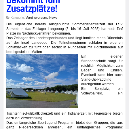
bekommt fünf
Zusatzplätze!
Kategorie:
Vereinsvorstand News
Die eigentliche bereits ausgebuchte Sommerferienfreizeit der FSV
Sarstedt in das Zeltlager Langeoog (3. bis 16. Juli 2025) hat noch fünf
Plätze im Nachrückverfahren bekommen.
Das Zeltlager des Landessportbundes und liegt inmitten eines Dünentals
auf der Insel Langeoog. Die Teilnehmer/innen schlafen in eigenen
Schlafsäcken zu fünft oder sechst in Rundzelten mit Holzfußboden auf
bereitgestellten Matten.
Ein eigener
Strandabschnitt sorgt für
reichlich Möglichkeit zum
Baden und Chillen.
Eventuell kann hier auch
Stand-Up-Paddling
durchgeführt werden.
Ein Bolzplatz, ein
Volleyballfeld, ein
Tischtennis-/Fußballkickerzelt und ein Indianerzelt mit Feuerstelle bieten
dazu viel Abwechslung.
Das umfangreiche Sportjugend-Programm bietet den Gruppen, die aus
ganz Niedersachsen anreisen, ein umfangreiches Programm: