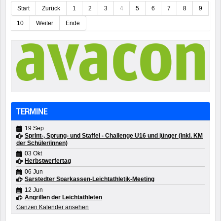
Start
Zurück
1
2
3
4
5
6
7
8
9
10
Weiter
Ende
TERMINE
19 Sep
Sprint-, Sprung- und Staffel - Challenge U16 und jünger (inkl. KM
der Schüler/innen)
03 Okt
Herbstwerfertag
06 Jun
Sarstedter Sparkassen-Leichtathletik-Meeting
12 Jun
Angrillen der Leichtathleten
Ganzen Kalender ansehen