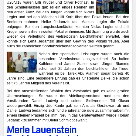
U20/U18 waren Lilli Krüger und Oliver Potthast. In
den Schülerklassen gab es ein enges Rennen um
den ersten Platz. Bei den Jungen konnte sich Niclas
Legler und bei den Mädchen Lilit Korb über den Pokal freuen. Bei den
Senioren nahmen Heike Jedamzik und Markus Legler die Pokale
entgegen. Bei den Langstreckenläufen konnten Niclas Legler und Lilli
Krüger jeweils ihren zweiten Pokal einheimsen. Mit Spannung wurde auch
wieder die Verleihung des vielseitigsten Leichtathleten erwartet. Hier
konnte sich Lena Jedamzik über den Gewinn des Pokals freuen. Aber
auch die zahlreichen Sportabzeichenabsolventen wurden geehrt.
Neben den sportlichen Leistungen wurde auch die
besondere Vereinstreue ausgezeichnet. So halten
Kathleen und Janne Glaser sowie Jürgen Stamme
schon seit 25 Jahren den Leichtathleten die Treue,
während es bei Tarek Abu Ajamieh sogar bereits 40
Jahre sind. Eine besondere Ehrung gab es für Renate Deike, die schon
seit 75 Jahren Mitglied des Vereins ist.
Bei den anschließenden Wahlen des Vorstandes gab es keine großen
Überraschungen. So wurde der Abteilungsvorstand rund um den
Vorsitzenden Daniel Ludwig und seinen Stellvertreter Till Glaser
wiedergewählt. Einzig Udo Kante gab sein Amt als Gerätewart ab und
Daniel Ludwig bedankte sich für die jahrelange gute Zusammenarbeit mit
einem kleinen Präsent bei ihm. Neu in das Gerätewartteam wurde Florian
Jedamzik zusammen mit Dieter Schmidt gewählt.
Merle Lauenstein