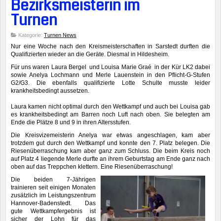
Bezirksmeisterin im
Turnen
Kategorie:
Turnen News
Nur eine Woche nach den Kreismeisterschaften in Sarstedt durften die
Qualifizierten wieder an die Geräte. Diesmal in Hildesheim.
Für uns waren Laura Bergel und Louisa Marie Graé in der Kür LK2 dabei
sowie Anelya Lochmann und Merle Lauenstein in den Pflicht-G-Stufen
G2/G3. Die ebenfalls qualifizierte Lotte Schulte musste leider
krankheitsbedingt aussetzen.
Laura kamen nicht optimal durch den Wettkampf und auch bei Louisa gab
es krankheitsbedingt am Barren noch Luft nach oben. Sie bele
gten am
Ende die Plätze 8 und 9 in ihren Altersstufen.
Die Kreisvizemeisterin Anelya war etwas angeschlagen, kam aber
trotzdem gut durch den Wettkampf und konnte den 7. Platz belegen. Die
Riesenüberraschung kam aber ganz zum Schluss. Die beim Kreis noch
auf Platz 4 liegende Merle durfte an ihrem Geburtstag am Ende ganz nach
oben auf das Treppchen klettern. Eine Riesenüberraschung!
Die beiden 7-Jährigen
trainieren seit einigen Monaten
zusätzlich im Leistungszentrum
Hannover-Badenstedt. Das
gute Wettkampfergebnis ist
sicher der Lohn für das