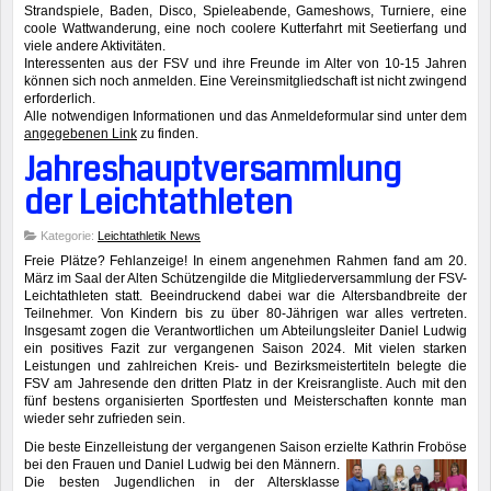
Strandspiele, Baden, Disco, Spieleabende, Gameshows, Turniere, eine
coole Wattwanderung, eine noch coolere Kutterfahrt mit Seetierfang und
viele andere Aktivitäten.
Interessenten aus der FSV und ihre Freunde im Alter von 10-15 Jahren
können sich noch anmelden. Eine Vereinsmitgliedschaft ist nicht zwingend
erforderlich.
Alle notwendigen Informationen und das Anmeldeformular sind unter dem
angegebenen Link
zu finden.
Jahreshauptversammlung
der Leichtathleten
Kategorie:
Leichtathletik News
Freie Plätze? Fehlanzeige! In einem angenehmen Rahmen fand am 20.
März im Saal der Alten Schützengilde die Mitgliederversammlung der FSV-
Leichtathleten statt. Beeindruckend dabei war die Altersbandbreite der
Teilnehmer. Von Kindern bis zu über 80-Jährigen war alles vertreten.
Insgesamt zogen die Verantwortlichen um Abteilungsleiter Daniel Ludwig
ein positives Fazit zur vergangenen Saison 2024. Mit vielen starken
Leistungen und zahlreichen Kreis- und Bezirksmeistertiteln belegte die
FSV am Jahresende den dritten Platz in der Kreisrangliste. Auch mit den
fünf bestens organisierten Sportfesten und Meisterschaften konnte man
wieder sehr zufrieden sein.
Die beste Einzelleistung der vergangenen Saison erzielte Kathrin Froböse
bei den Frauen und Daniel Ludwig bei
den Männern.
Die besten Jugendlichen in der Altersklasse