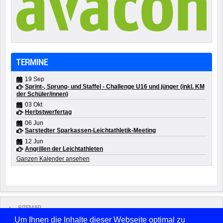
TERMINE
19 Sep
Sprint-, Sprung- und Staffel - Challenge U16 und jünger (inkl. KM
der Schüler/innen)
03 Okt
Herbstwerfertag
06 Jun
Sarstedter Sparkassen-Leichtathletik-Meeting
12 Jun
Angrillen der Leichtathleten
Ganzen Kalender ansehen
SITEMAP
Um Ihnen die Inhalte dieser Webseite optimal zu