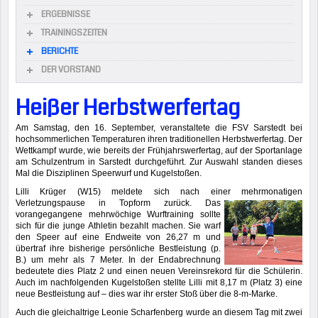
ERGEBNISSE
TRAININGSZEITEN
BERICHTE
DER VORSTAND
Heißer Herbstwerfertag
Am Samstag, den 16. September, veranstaltete die FSV Sarstedt bei
hochsommerlichen Temperaturen ihren traditionellen Herbstwerfertag. Der
Wettkampf wurde, wie bereits der Frühjahrswerfertag, auf der Sportanlage
am Schulzentrum in Sarstedt durchgeführt. Zur Auswahl standen dieses
Mal die Disziplinen Speerwurf und Kugelstoßen.
Lilli Krüger (W15) meldete sich nach einer mehrmonatigen
Verletzungspause in Topform zurück. Das
vorangegangene mehrwöchige Wurftraining sollte
sich für die junge Athletin bezahlt machen. Sie warf
den Speer auf eine Endweite von 26,27 m und
übertraf ihre bisherige persönliche Bestleistung (p.
B.) um mehr als 7 Meter. In der Endabrechnung
bedeutete dies Platz 2 und einen neuen Vereinsrekord für die Schülerin.
Auch im nachfolgenden Kugelstoßen stellte Lilli mit 8,17 m (Platz 3) eine
neue Bestleistung auf – dies war ihr erster Stoß über die 8-m-Marke.
Auch die gleichaltrige Leonie Scharfenberg wurde an diesem Tag mit zwei