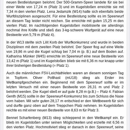
neuen Bestleistungen belohnt. Der 500-Gramm-Speer landete für sie bei
einer Weite von 17,24 m (Platz 3) und im Kugelstoßen erreichte sie mit
7,34 m den vierten Platz. Lena Jedamzik (W14) hatte sich ebenfalls beide
Wurfdisziplinen ausgesucht. Für eine Bestleistung sollte es im Speerwurf
an diesem Tag leider nicht reichen. Sie erreichte mit guten 15,25 m den
vierten Platz. Im nachfolgenden Kugelstoßen mobilisierte sie allerdings
nochmal ihre Kräfte und stieß das 3-kg-schwere Wurfgerät auf eine neue
Bestweite von 5,79 m (Platz 4).
In der W13 stellte sich Lilit Korb der Wurfkonkurrenz und wurde in beiden
Disziplinen mit dem zweiten Platz belohnt. Der Speer flog auf eine Weite
von 19,86 m und die Kugel schlug bei 7,04 m (p. B.) auf dem Boden auf.
Katharina Münker (W45) erreichte im Speerwurf eine neue Bestweite von
13,42 m (Platz 1) und im Kugelstoßen blieb sie mit 6,36 m nur knapp unter
ihrer bisherigen Bestleistung (= Platz 1).
Auch die männlichen FSV-Leichtathleten waren an diesem sonnigen Tag
in Topform. Oliver Potthast (mU18) stieg als Erster ins
Wettkampfgeschehen ein. Beginnend mit dem Speerwurf sollte er im
letzten Versuch mit einer neuen Bestweite von 26,31 m und Platz 2
belohnt werden. Die Kugel stieß er auf gute 8,28 m (p.B.) – Platz 4. Fabian
Genth (M15) sollte in der Speerwurf-Konkurrenz bis zum Schluss die Nase
vorn haben. Mit sehr guten 28,17 m entschied er den Wettbewerb für sich
und durfte ganz oben auf dem Treppchen Platz nehmen. Im Kugelstoßen
reichte es mit einer neuen Bestweite von 8,63 m für Platz 3.
Bennet Scharfenberg (M13) stieg schleppend in den Wettkampf ein. Er
blieb im Kugelstoßen unter seinen Möglichkeiten und erzielte mit 6,56 m
den vierten Platz. Hochmotiviert stieg er danach in den Speerwurf, seine