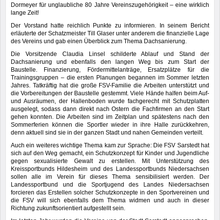
Dormeyer für unglaubliche 80 Jahre Vereinszugehörigkeit – eine wirklich
lange Zeit!
Der Vorstand hatte reichlich Punkte zu informieren. In seinem Bericht
erläuterte der Schatzmeister Till Glaser unter anderem die finanzielle Lage
des Vereins und gab einen Überblick zum Thema Dachsanierung.
Die Vorsitzende Claudia Linsel schilderte Ablauf und Stand der
Dachsanierung und ebenfalls den langen Weg bis zum Start der
Baustelle. Finanzierung, Fördermittelanträge, Ersatzplätze für die
Trainingsgruppen – die ersten Planungen begannen im Sommer letzten
Jahres. Tatkräftig hat die große FSV-Familie die Arbeiten unterstützt und
die Vorbereitungen der Baustelle gestemmt. Viele Hände halfen beim Auf-
und Ausräumen, der Hallenboden wurde fachgerecht mit Schutzplatten
ausgelegt, sodass dann direkt nach Ostern die Fachfirmen an den Start
gehen konnten. Die Arbeiten sind im Zeitplan und spätestens nach den
Sommerferien können die Sportler wieder in ihre Halle zurückkehren,
denn aktuell sind sie in der ganzen Stadt und nahen Gemeinden verteilt.
Auch ein weiteres wichtige Thema kam zur Sprache: Die FSV Sarstedt hat
sich auf den Weg gemacht, ein Schutzkonzept für Kinder und Jugendliche
gegen sexualisierte Gewalt zu erstellen. Mit Unterstützung des
Kreissportbunds Hildesheim und des Landessportbunds Niedersachsen
sollen alle im Verein für dieses Thema sensibilisiert werden. Der
Landessportbund und die Sportjugend des Landes Niedersachsen
forcieren das Erstellen solcher Schutzkonzepte in den Sportvereinen und
die FSV will sich ebenfalls dem Thema widmen und auch in dieser
Richtung zukunftsorientiert aufgestellt sein.