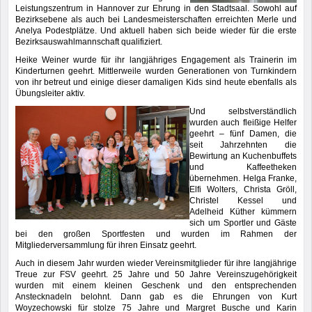
Leistungszentrum in Hannover zur Ehrung in den Stadtsaal. Sowohl auf
Bezirksebene als auch bei Landesmeisterschaften erreichten Merle und
Anelya Podestplätze. Und aktuell haben sich beide wieder für die erste
Bezirksauswahlmannschaft qualifiziert.
Heike Weiner wurde für ihr langjähriges Engagement als Trainerin im
Kinderturnen geehrt. Mittlerweile wurden Generationen von Turnkindern
von ihr betreut und einige dieser damaligen Kids sind heute ebenfalls als
Übungsleiter aktiv.
Und selbstverständlich
wurden auch fleißige Helfer
geehrt – fünf Damen, die
seit Jahrzehnten die
Bewirtung an Kuchenbuffets
und Kaffeetheken
übernehmen. Helga Franke,
Elfi Wolters, Christa Gröll,
Christel Kessel und
Adelheid Küther kümmern
sich um Sportler und Gäste
bei den großen Sportfesten und wurden im Rahmen der
Mitgliederversammlung für ihren Einsatz geehrt.
Auch in diesem Jahr wurden wieder Vereinsmitglieder für ihre langjährige
Treue zur FSV geehrt. 25 Jahre und 50 Jahre Vereinszugehörigkeit
wurden mit einem kleinen Geschenk und den entsprechenden
Anstecknadeln belohnt. Dann gab es die Ehrungen von Kurt
Woyzechowski für stolze 75 Jahre und Margret Busche und Karin