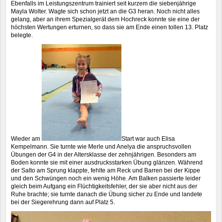
Ebenfalls im Leistungszentrum trainiert seit kurzem die siebenjährige
Mayla Wolter. Wagte sich schon jetzt an die G3 heran. Noch nicht alles
gelang, aber an ihrem Spezialgerät dem Hochreck konnte sie eine der
höchsten Wertungen erturnen, so dass sie am Ende einen tollen 13. Platz
belegte.
Wieder am
Start war auch Elisa
Kempelmann. Sie turnte wie Merle und Anelya die anspruchsvollen
Übungen der G4 in der Altersklasse der zehnjährigen. Besonders am
Boden konnte sie mit einer ausdrucksstarken Übung glänzen. Während
der Salto am Sprung klappte, fehlte am Reck und Barren bei der Kippe
und den Schwüngen noch ein wenig Höhe. Am Balken passierte leider
gleich beim Aufgang ein Flüchtigkeitsfehler, der sie aber nicht aus der
Ruhe brachte; sie turnte danach die Übung sicher zu Ende und landete
bei der Siegerehrung dann auf Platz 5.