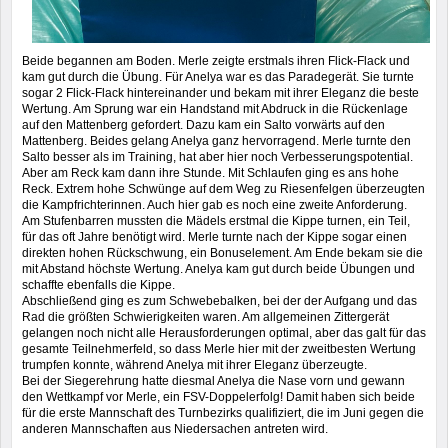
Beide begannen am Boden. Merle zeigte erstmals ihren Flick-Flack und
kam gut durch die Übung. Für Anelya war es das Paradegerät. Sie turnte
sogar 2 Flick-Flack hintereinander und bekam mit ihrer Eleganz die beste
Wertung. Am Sprung war ein Handstand mit Abdruck in die Rückenlage
auf den Mattenberg gefordert. Dazu kam ein Salto vorwärts auf den
Mattenberg. Beides gelang Anelya ganz hervorragend. Merle turnte den
Salto besser als im Training, hat aber hier noch Verbesserungspotential.
Aber am Reck kam dann ihre Stunde. Mit Schlaufen ging es ans hohe
Reck. Extrem hohe Schwünge auf dem Weg zu Riesenfelgen überzeugten
die Kampfrichterinnen. Auch hier gab es noch eine zweite Anforderung.
Am Stufenbarren mussten die Mädels erstmal die Kippe turnen, ein Teil,
für das oft Jahre benötigt wird. Merle turnte nach der Kippe sogar einen
direkten hohen Rückschwung, ein Bonuselement. Am Ende bekam sie die
mit Abstand höchste Wertung. Anelya kam gut durch beide Übungen und
schaffte ebenfalls die Kippe.
Abschließend ging es zum Schwebebalken, bei der der Aufgang und das
Rad die größten Schwierigkeiten waren. Am allgemeinen Zittergerät
gelangen noch nicht alle Herausforderungen optimal, aber das galt für das
gesamte Teilnehmerfeld, so dass Merle hier mit der zweitbesten Wertung
trumpfen konnte, während Anelya mit ihrer Eleganz überzeugte.
Bei der Siegerehrung hatte diesmal Anelya die Nase vorn und gewann
den Wettkampf vor Merle, ein FSV-Doppelerfolg! Damit haben sich beide
für die erste Mannschaft des Turnbezirks qualifiziert, die im Juni gegen die
anderen Mannschaften aus Niedersachen antreten wird.