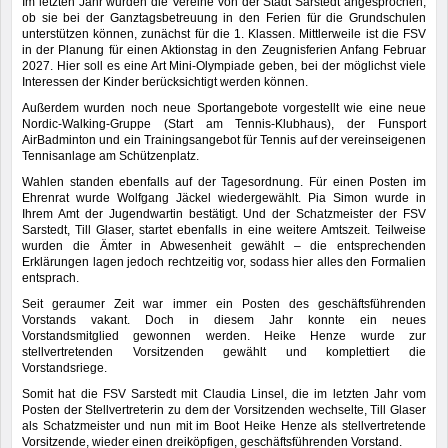
Im letzten Jahr wurden die Vereine von der Stadt Sarstedt angesprochen,
ob sie bei der Ganztagsbetreuung in den Ferien für die Grundschulen
unterstützen können, zunächst für die 1. Klassen. Mittlerweile ist die FSV
in der Planung für einen Aktionstag in den Zeugnisferien Anfang Februar
2027. Hier soll es eine Art Mini-Olympiade geben, bei der möglichst viele
Interessen der Kinder berücksichtigt werden können.
Außerdem wurden noch neue Sportangebote vorgestellt wie eine neue
Nordic-Walking-Gruppe (Start am Tennis-Klubhaus), der Funsport
AirBadminton und ein Trainingsangebot für Tennis auf der vereinseigenen
Tennisanlage am Schützenplatz.
Wahlen standen ebenfalls auf der Tagesordnung. Für einen Posten im
Ehrenrat wurde Wolfgang Jäckel wiedergewählt. Pia Simon wurde in
Ihrem Amt der Jugendwartin bestätigt. Und der Schatzmeister der FSV
Sarstedt, Till Glaser, startet ebenfalls in eine weitere Amtszeit. Teilweise
wurden die Ämter in Abwesenheit gewählt – die entsprechenden
Erklärungen lagen jedoch rechtzeitig vor, sodass hier alles den Formalien
entsprach.
Seit geraumer Zeit war immer ein Posten des geschäftsführenden
Vorstands vakant. Doch in diesem Jahr konnte ein neues
Vorstandsmitglied gewonnen werden. Heike Henze wurde zur
stellvertretenden Vorsitzenden gewählt und komplettiert die
Vorstandsriege.
Somit hat die FSV Sarstedt mit Claudia Linsel, die im letzten Jahr vom
Posten der Stellvertreterin zu dem der Vorsitzenden wechselte, Till Glaser
als Schatzmeister und nun mit im Boot Heike Henze als stellvertretende
Vorsitzende, wieder einen dreiköpfigen, geschäftsführenden Vorstand.