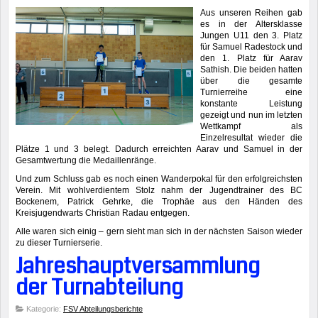
Aus unseren Reihen gab
es in der Altersklasse
Jungen U11 den 3. Platz
für Samuel Radestock und
den 1. Platz für Aarav
Sathish. Die beiden hatten
über die gesamte
Turnierreihe eine
konstante Leistung
gezeigt und nun im letzten
Wettkampf als
Einzelresultat wieder die
Plätze 1 und 3 belegt. Dadurch erreichten Aarav und Samuel in der
Gesamtwertung die Medaillenränge.
Und zum Schluss gab es noch einen Wanderpokal für den erfolgreichsten
Verein. Mit wohlverdientem Stolz nahm der Jugendtrainer des BC
Bockenem, Patrick Gehrke, die Trophäe aus den Händen des
Kreisjugendwarts Christian Radau entgegen.
Alle waren sich einig – gern sieht man sich in der nächsten Saison wieder
zu dieser Turnierserie.
Jahreshauptversammlung
der Turnabteilung
Kategorie:
FSV Abteilungsberichte