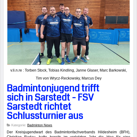
v.li.n.re : Torben Stock, Tobias Kindling, Janne Glaser, Marc Barkowski,
Tim von Wrycz-Reckowsky, Marcus Dey
Badmintonjugend trifft
sich in Sarstedt - FSV
Sarstedt richtet
Schlussturnier aus
Kategorie:
Badminton News
Der Kreisjugendwart des Badmintonfachverbands Hildesheim (BFH),