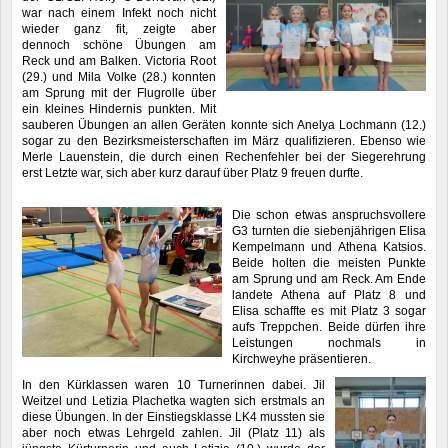
war nach einem Infekt noch nicht
wieder ganz fit, zeigte aber
dennoch schöne Übungen am
Reck und am Balken. Victoria Root
(29.) und Mila Volke (28.) konnten
am Sprung mit der Flugrolle über
ein kleines Hindernis punkten. Mit
sauberen Übungen an allen Geräten konnte sich Anelya Lochmann (12.)
sogar zu den Bezirksmeisterschaften im März qualifizieren. Ebenso wie
Merle Lauenstein, die durch einen Rechenfehler bei der Siegerehrung
erst Letzte war, sich aber kurz darauf über Platz 9 freuen durfte.
Die schon etwas anspruchsvollere
G3 turnten die siebenjährigen Elisa
Kempelmann und Athena Katsios.
Beide holten die meisten Punkte
am Sprung und am Reck. Am Ende
landete Athena auf Platz 8 und
Elisa schaffte es mit Platz 3 sogar
aufs Treppchen. Beide dürfen ihre
Leistungen nochmals in
Kirchweyhe präsentieren.
In den Kürklassen waren 10 Turnerinnen dabei. Jil
Weitzel und Letizia Plachetka wagten sich erstmals an
diese Übungen. In der Einstiegsklasse LK4 mussten sie
aber noch etwas Lehrgeld zahlen. Jil (Platz 11) als