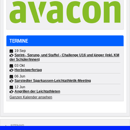
TERMINE
19 Sep
Sprint-, Sprung- und Staffel - Challenge U16 und jünger (inkl. KM
der Schüler/innen)
03 Okt
Herbstwerfertag
06 Jun
Sarstedter Sparkassen-Leichtathletik-Meeting
12 Jun
Angrillen der Leichtathleten
Ganzen Kalender ansehen
SITEMAP