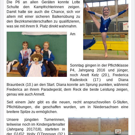
Die P6 an allen Geräten konnte Lotte
Schulte den Kampfrichterinnen zeigen.
Damit hatte sie auch die Chance, sich vor
allem mit einer sicheren Balkenübung zu
den Bezirksmeisterschaften zu qualifizieren,
was sie mit ihrem 9. Platz direkt wahrnahm.
Am
Sonntag gingen in der Pflichtklasse
P4, Jahrgang 2016 und jünger,
noch Anett Ketz (20.), Frederica
Radestock (17.) und Diana
Braunbeck (10.) an den Start. Diana konnte am Sprung punkten, während
Frederica an ihrem Paradegerät, dem Reck die beste Leistung zeigen,
genau wie auch Annett.
Seit einem Jahr gibt es die neuen, recht anspruchsvollen G-Stufen,
Pflichtübungen, die geschaffen wurden, um in Niedersachsen eine
breitere Spitze zu ermöglichen.
Unsere jüngsten Turnerinnen,
teilweise noch im Kindergartenalter
(Jahrgang 2017/18), starteten in
der G1/G2. Holly O`Donovan (32.)