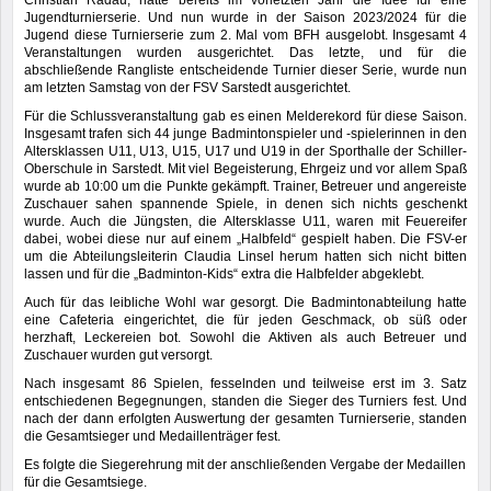
Christian Radau, hatte bereits im vorletzten Jahr die Idee für eine
Jugendturnierserie. Und nun wurde in der Saison 2023/2024 für die
Jugend diese Turnierserie zum 2. Mal vom BFH ausgelobt. Insgesamt 4
Veranstaltungen wurden ausgerichtet. Das letzte, und für die
abschließende Rangliste entscheidende Turnier dieser Serie, wurde nun
am letzten Samstag von der FSV Sarstedt ausgerichtet.
Für die Schlussveranstaltung gab es einen Melderekord für diese Saison.
Insgesamt trafen sich 44 junge Badmintonspieler und -spielerinnen in den
Altersklassen U11, U13, U15, U17 und U19 in der Sporthalle der Schiller-
Oberschule in Sarstedt. Mit viel Begeisterung, Ehrgeiz und vor allem Spaß
wurde ab 10:00 um die Punkte gekämpft. Trainer, Betreuer und angereiste
Zuschauer sahen spannende Spiele, in denen sich nichts geschenkt
wurde. Auch die Jüngsten, die Altersklasse U11, waren mit Feuereifer
dabei, wobei diese nur auf einem „Halbfeld“ gespielt haben. Die FSV-er
um die Abteilungsleiterin Claudia Linsel herum hatten sich nicht bitten
lassen und für die „Badminton-Kids“ extra die Halbfelder abgeklebt.
Auch für das leibliche Wohl war gesorgt. Die Badmintonabteilung hatte
eine Cafeteria eingerichtet, die für jeden Geschmack, ob süß oder
herzhaft, Leckereien bot. Sowohl die Aktiven als auch Betreuer und
Zuschauer wurden gut versorgt.
Nach insgesamt 86 Spielen, fesselnden und teilweise erst im 3. Satz
entschiedenen Begegnungen, standen die Sieger des Turniers fest. Und
nach der dann erfolgten Auswertung der gesamten Turnierserie, standen
die Gesamtsieger und Medaillenträger fest.
Es folgte die Siegerehrung mit der anschließenden Vergabe der Medaillen
für die Gesamtsiege.