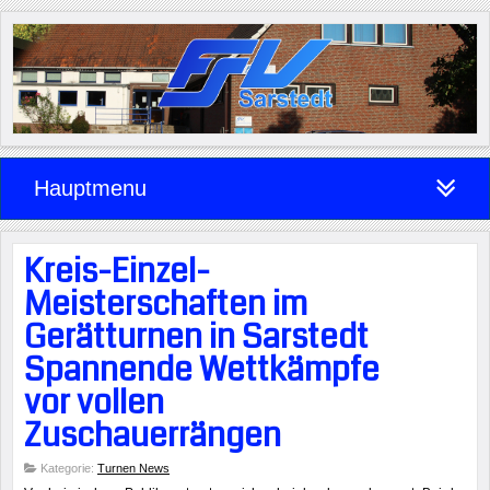
Hauptmenu
Kreis-Einzel-
Meisterschaften im
Gerätturnen in Sarstedt
Spannende Wettkämpfe
vor vollen
Zuschauerrängen
Kategorie:
Turnen News