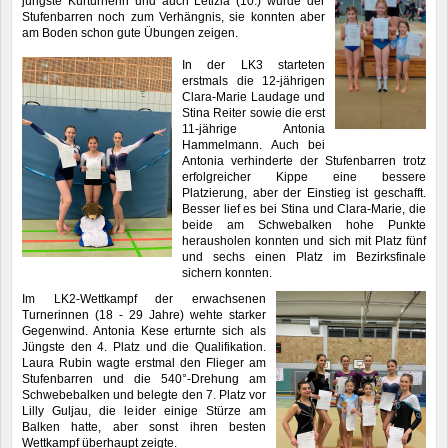
jüngste Kürturnerin und auch Letizia (10.) wurde der
Stufenbarren noch zum Verhängnis, sie konnten aber
am Boden schon gute Übungen zeigen.
In der LK3 starteten
erstmals die 12-jährigen
Clara-Marie Laudage und
Stina Reiter sowie die erst
11-jährige Antonia
Hammelmann. Auch bei
Antonia verhinderte der Stufenbarren trotz
erfolgreicher Kippe eine bessere
Platzierung, aber der Einstieg ist geschafft.
Besser lief es bei Stina und Clara-Marie, die
beide am Schwebalken hohe Punkte
herausholen konnten und sich mit Platz fünf
und sechs einen Platz im Bezirksfinale
sichern konnten.
Im LK2-Wettkampf der erwachsenen
Turnerinnen (18 - 29 Jahre) wehte starker
Gegenwind. Antonia Kese erturnte sich als
Jüngste den 4. Platz und die Qualifikation.
Laura Rubin wagte erstmal den Flieger am
Stufenbarren und die 540°-Drehung am
Schwebebalken und belegte den 7. Platz vor
Lilly Guljau, die leider einige Stürze am
Balken hatte, aber sonst ihren besten
Wettkampf überhaupt zeigte.