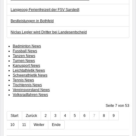
Langeoog-Ferienfreizeit der FSV Sarstedt
Bestleistungen in Bothfeld
Niclas Legler wird Dritter bei Landesentscheid
Badminton News
Fussball News
Tanzen News
Turnen News
Kanusport News
Leichtathletik News
Schwerathletik News
Tennis News
Tischtennis News
Vereinsvorstand News
Volksradfahren News
Seite 7 von 53
Start
Zurück
2
3
4
5
6
7
8
9
10
11
Weiter
Ende