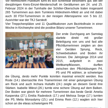
Vor heimischem Publikum turnt es sich scheinbar besonders gut. Bei der
diesjährigen Kreis-Einzel-Meisterschaft im Gerätturnen am 24. und 25.
Februar 2024 in der Turnhalle der Schiller-Oberschule traten insgesamt
265 Turnerinnen aus dem Turnkreis Hildesheim-Alfeld an und mit dabei
auch 30 FSV-Turnerinnen in der riesigen Altersspanne von 5 bis 22.
Ausrichter war der TKJ Sarstedt.
Vier Treppchenplätze und 11 Qualifikationen zum Bezirksfinale in einer
Woche in Kirchweyhe sind die positive Bilanz unserer Turnerinnen.
Der erste Durchgang am Samstag
startete direkt mit großer
Beteiligung von uns und fast alle
Pflichtturnerinnen zeigten an den
vier Geräten Sprung, Reck,
Schwebebalken und Boden ihr
Können. Die Jahrgänge 2014 und
2015, aufgeteilt in zwei
Wettkampfklassen, durften
zwischen den Pflichtübungen P4,
P5 und P6 wählen; je schwieriger
die Übung, desto mehr Punkte konnten maximal erreicht werden. Ilva
Rode (14.) überraschte ihre Trainerrinnen mit einer gelungenen Übung
am Reck und auch Inchara Hullathi (24.) zeigte an diesem Gerät ihre
Stärken. Isabelle Mikrut (26.) turnte eine sichere Übung auf dem Balken.
Der Boden war gleich für mehrere Turnerinnen das beste Gerät: Amelia
Kasperska (27.), Emilia Radestock (17.) und Melissa Sorge (17.) turnten
die P5; Melia Monastyrny (15.) und Emma Rein (12.) wagten sich hier
schon an die etwas schwierigere P6.