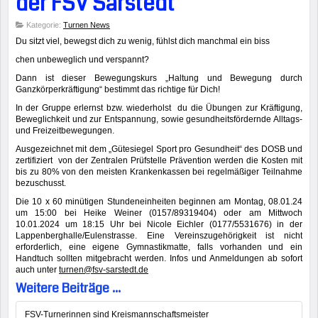
der FSV Sarstedt
Kategorie:
Turnen News
Du sitzt viel, bewegst dich zu wenig, fühlst dich manchmal ein biss
chen unbeweglich und verspannt?
Dann ist dieser Bewegungskurs „Haltung und Bewegung durch
Ganzkörperkräftigung“ bestimmt das richtige für Dich!
In der Gruppe erlernst bzw. wiederholst du die Übungen zur Kräftigung,
Beweglichkeit und zur Entspannung, sowie gesundheitsfördernde Alltags-
und Freizeitbewegungen.
Ausgezeichnet mit dem „Gütesiegel Sport pro Gesundheit“ des DOSB und
zertifiziert von der Zentralen Prüfstelle Prävention werden die Kosten mit
bis zu 80% von den meisten Krankenkassen bei regelmäßiger Teilnahme
bezuschusst.
Die 10 x 60 minütigen Stundeneinheiten beginnen am Montag, 08.01.24
um 15:00 bei Heike Weiner (0157/89319404) oder am Mittwoch
10.01.2024 um 18:15 Uhr bei Nicole Eichler (0177/5531676) in der
Lappenberghalle/Eulenstrasse. Eine Vereinszugehörigkeit ist nicht
erforderlich, eine eigene Gymnastikmatte, falls vorhanden und ein
Handtuch sollten mitgebracht werden. Infos und Anmeldungen ab sofort
auch unter
turnen@fsv-sarstedt.de
Weitere Beiträge ...
FSV-Turnerinnen sind Kreismannschaftsmeister