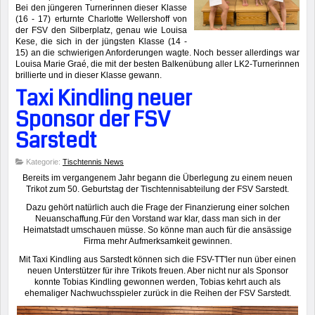
Bei den jüngeren Turnerinnen dieser Klasse
(16 - 17) erturnte Charlotte Wellershoff von
der FSV den Silberplatz, genau wie Louisa
Kese, die sich in der jüngsten Klasse (14 -
15) an die schwierigen Anforderungen wagte. Noch besser allerdings war
Louisa Marie Graé, die mit der besten Balkenübung aller LK2-Turnerinnen
brillierte und in dieser Klasse gewann.
Taxi Kindling neuer
Sponsor der FSV
Sarstedt
Kategorie:
Tischtennis News
Bereits im vergangenem Jahr begann die Überlegung zu einem neuen
Trikot zum 50. Geburtstag der Tischtennisabteilung der FSV Sarstedt.
Dazu gehört natürlich auch die Frage der Finanzierung einer solchen
Neuanschaffung.Für den Vorstand war klar, dass man sich in der
Heimatstadt umschauen müsse. So könne man auch für die ansässige
Firma mehr Aufmerksamkeit gewinnen.
Mit Taxi Kindling aus Sarstedt können sich die FSV-TT'ler nun über einen
neuen Unterstützer für ihre Trikots freuen. Aber nicht nur als Sponsor
konnte Tobias Kindling gewonnen werden, Tobias kehrt auch als
ehemaliger Nachwuchsspieler zurück in die Reihen der FSV Sarstedt.