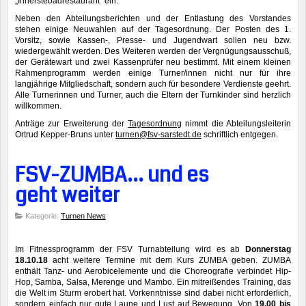
„Innerstebadrestaurant“ ein.
Neben den Abteilungsberichten und der Entlastung des Vorstandes
stehen einige Neuwahlen auf der Tagesordnung. Der Posten des 1.
Vorsitz, sowie Kassen-, Presse- und Jugendwart sollen neu bzw.
wiedergewählt werden. Des Weiteren werden der Vergnügungsausschuß,
der Gerätewart und zwei Kassenprüfer neu bestimmt. Mit einem kleinen
Rahmenprogramm werden einige Turner/innen nicht nur für ihre
langjährige Mitgliedschaft, sondern auch für besondere Verdienste geehrt.
Alle Turnerinnen und Turner, auch die Eltern der Turnkinder sind herzlich
willkommen.
Anträge zur Erweiterung der
Tagesordnung
nimmt die Abteilungsleiterin
Ortrud Kepper-Bruns unter
turnen@fsv-sarstedt.de
schriftlich entgegen.
FSV-ZUMBA… und es
geht weiter
Kategorie:
Turnen News
Im Fitnessprogramm der FSV Turnabteilung wird es ab
Donnerstag
18.10.18
acht weitere Termine mit dem Kurs ZUMBA geben. ZUMBA
enthält Tanz- und Aerobicelemente und die Choreografie verbindet Hip-
Hop, Samba, Salsa, Merenge und Mambo. Ein mitreißendes Training, das
die Welt im Sturm erobert hat. Vorkenntnisse sind dabei nicht erforderlich,
sondern einfach nur gute Laune und Lust auf Bewegung. Von
19.00 bis