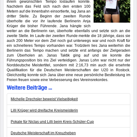
ihrem gewünschten Tempo loslaufen konnte.
Nachdem das Feld sich nach den ersten 100
Metern auf die Innenbahn einsortierte, lag Jana an
dritter Stelle. Zu Beginn der zweiten Runde
überholte die vor ihr laufende Berlinerin Anja
Krüger die bisher Führende. Jana hängte sich
weiter an die Berlinerin ran, überholte ebenfalls und setzte sich an die
zweite Stelle. Im Laufe der zweiten Runde merkte die 18 jährige, dass sie
auch 200 Meter vor dem Ziel noch gut unterwegs war und noch Kraft für
ein schnelleres Tempo vorhanden war. Trotzdem lies Jana weiterhin die
Berlinerin das Tempo machen und setzte erst anfangs der Zielgeraden
zum Überholen an. Janas Taktik ging auf und sie konnte die
Führungsposition bis ins Ziel verteidigen. Janas Lohn war nicht nur der
Norddeutsche Meistertitel, sondern mit 2:16,73 min auch die ersehnte
Qualifikation für die Deutschen Meisterschaften der U20 in Rostock.
Gleichzeitig konnte sich Jana über eine neue persönliche Bestleistung im
Freien freuen sowie eine Verbesserung des Vereinsrekordes.
Weitere Beiträge ...
Michelle Drechsler beweist Vielseitigkeit
Lilli Krüger wird dreifache Kreismeisterin
Pokale für Niclas und Lilli beim Kreis-Schüler-Cup
Deutsche Meisterschaft im Kreuzheben