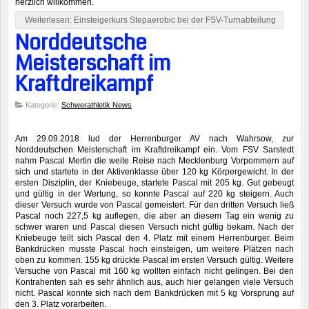
herzlich willkommen.
Weiterlesen: Einsteigerkurs Stepaerobic bei der FSV-Turnabteilung
Norddeutsche
Meisterschaft im
Kraftdreikampf
Kategorie:
Schwerathletik News
Am 29.09.2018 lud der Herrenburger AV nach Wahrsow, zur
Norddeutschen Meisterschaft im Kraftdreikampf ein. Vom FSV Sarstedt
nahm Pascal Mertin die weite Reise nach Mecklenburg Vorpommern auf
sich und startete in der Aktivenklasse über 120 kg Körpergewicht. In der
ersten Disziplin, der Kniebeuge, startete Pascal mit 205 kg. Gut gebeugt
und gültig in der Wertung, so konnte Pascal auf 220 kg steigern. Auch
dieser Versuch wurde von Pascal gemeistert. Für den dritten Versuch ließ
Pascal noch 227,5 kg auflegen, die aber an diesem Tag ein wenig zu
schwer waren und Pascal diesen Versuch nicht gültig bekam. Nach der
Kniebeuge teilt sich Pascal den 4. Platz mit einem Herrenburger. Beim
Bankdrücken musste Pascal hoch einsteigen, um weitere Plätzen nach
oben zu kommen. 155 kg drückte Pascal im ersten Versuch gültig. Weitere
Versuche von Pascal mit 160 kg wollten einfach nicht gelingen. Bei den
Kontrahenten sah es sehr ähnlich aus, auch hier gelangen viele Versuch
nicht. Pascal konnte sich nach dem Bankdrücken mit 5 kg Vorsprung auf
den 3. Platz vorarbeiten.