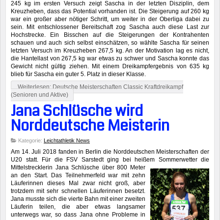
245 kg im ersten Versuch zeigt Sascha in der letzten Disziplin, dem
Kreuzheben, dass das Potential vorhanden ist. Die Steigerung auf 260 kg
war ein großer aber nötiger Schritt, um weiter in der Oberliga dabei zu
sein. Mit entschlossener Bereitschaft zog Sascha auch diese Last zur
Hochstrecke. Ein Bisschen auf die Steigerungen der Kontrahenten
schauen und auch sich selbst einschätzen, so wählte Sascha für seinen
letzten Versuch im Kreuzheben 267,5 kg. An der Motivation lag es nicht,
die Hantellast von 267,5 kg war etwas zu schwer und Sascha konnte das
Gewicht nicht gültig ziehen. Mit einem Dreikampfergebnis von 635 kg
blieb für Sascha ein guter 5. Platz in dieser Klasse.
Weiterlesen: Deutsche Meisterschaften Classic Kraftdreikampf
(Senioren und Aktive)
Jana Schlüsche wird
Norddeutsche Meisterin
Kategorie:
Leichtathletik News
Am 14. Juli 2018 fanden in Berlin die Norddeutschen Meisterschaften der
U20 statt. Für die FSV Sarstedt ging bei heißem Sommerwetter die
Mittelstrecklerin Jana Schlüsche über 800 Meter
an den Start. Das Teilnehmerfeld war mit zehn
Läuferinnen dieses Mal zwar nicht groß, aber
trotzdem mit sehr schnellen Läuferinnen besetzt.
Jana musste sich die vierte Bahn mit einer zweiten
Läuferin teilen, die aber etwas langsamer
unterwegs war, so dass Jana ohne Probleme in