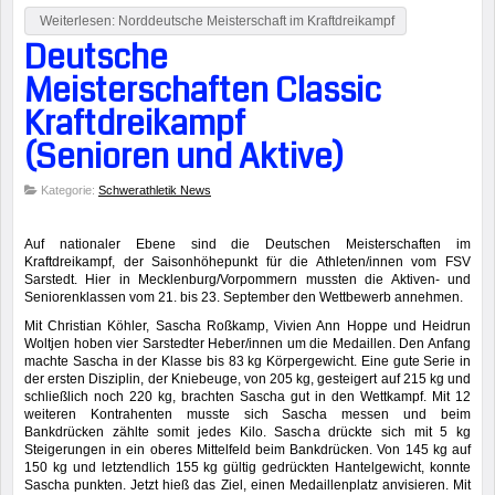
Weiterlesen: Norddeutsche Meisterschaft im Kraftdreikampf
Deutsche
Meisterschaften Classic
Kraftdreikampf
(Senioren und Aktive)
Kategorie:
Schwerathletik News
Auf nationaler Ebene sind die Deutschen Meisterschaften im
Kraftdreikampf, der Saisonhöhepunkt für die Athleten/innen vom FSV
Sarstedt. Hier in Mecklenburg/Vorpommern mussten die Aktiven- und
Seniorenklassen vom 21. bis 23. September den Wettbewerb annehmen.
Mit Christian Köhler, Sascha Roßkamp, Vivien Ann Hoppe und Heidrun
Woltjen hoben vier Sarstedter Heber/innen um die Medaillen. Den Anfang
machte Sascha in der Klasse bis 83 kg Körpergewicht. Eine gute Serie in
der ersten Disziplin, der Kniebeuge, von 205 kg, gesteigert auf 215 kg und
schließlich noch 220 kg, brachten Sascha gut in den Wettkampf. Mit 12
weiteren Kontrahenten musste sich Sascha messen und beim
Bankdrücken zählte somit jedes Kilo. Sascha drückte sich mit 5 kg
Steigerungen in ein oberes Mittelfeld beim Bankdrücken. Von 145 kg auf
150 kg und letztendlich 155 kg gültig gedrückten Hantelgewicht, konnte
Sascha punkten. Jetzt hieß das Ziel, einen Medaillenplatz anvisieren. Mit