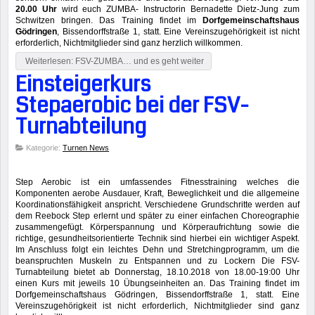
20.00 Uhr
wird euch ZUMBA- Instructorin Bernadette Dietz-Jung zum
Schwitzen bringen. Das Training findet im
Dorfgemeinschaftshaus
Gödringen
, Bissendorffstraße 1, statt. Eine Vereinszugehörigkeit ist nicht
erforderlich, Nichtmitglieder sind ganz herzlich willkommen.
Weiterlesen: FSV-ZUMBA… und es geht weiter
Einsteigerkurs
Stepaerobic bei der FSV-
Turnabteilung
Kategorie:
Turnen News
Step Aerobic ist ein umfassendes Fitnesstraining welches die
Komponenten aerobe Ausdauer, Kraft, Beweglichkeit und die allgemeine
Koordinationsfähigkeit anspricht. Verschiedene Grundschritte werden auf
dem Reebock Step erlernt und später zu einer einfachen Choreographie
zusammengefügt. Körperspannung und Körperaufrichtung sowie die
richtige, gesundheitsorientierte Technik sind hierbei ein wichtiger Aspekt.
Im Anschluss folgt ein leichtes Dehn und Stretchingprogramm, um die
beanspruchten Muskeln zu Entspannen und zu Lockern Die FSV-
Turnabteilung bietet ab Donnerstag, 18.10.2018 von 18.00-19:00 Uhr
einen Kurs mit jeweils 10 Übungseinheiten an. Das Training findet im
Dorfgemeinschaftshaus Gödringen, Bissendorffstraße 1, statt. Eine
Vereinszugehörigkeit ist nicht erforderlich, Nichtmitglieder sind ganz