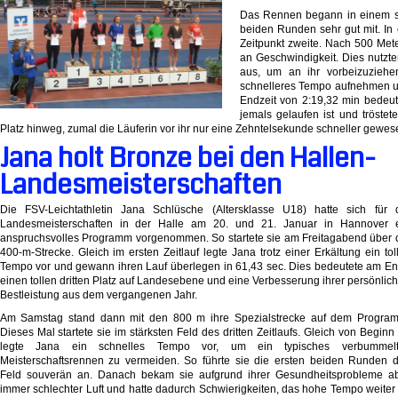
Das Rennen begann in einem sc
beiden Runden sehr gut mit. In
Zeitpunkt zweite. Nach 500 Me
an Geschwindigkeit. Dies nutzt
aus, um an ihr vorbeizuziehe
schnelleres Tempo aufnehmen un
Endzeit von 2:19,32 min bedeutet
jemals gelaufen ist und tröste
Platz hinweg, zumal die Läuferin vor ihr nur eine Zehntelsekunde schneller gewese
Jana holt Bronze bei den Hallen-
Landesmeisterschaften
Die FSV-Leichtathletin Jana Schlüsche (Altersklasse U18) hatte sich für 
Landesmeisterschaften in der Halle am 20. und 21. Januar in Hannover 
anspruchsvolles Programm vorgenommen. So startete sie am Freitagabend über 
400-m-Strecke. Gleich im ersten Zeitlauf legte Jana trotz einer Erkältung ein tol
Tempo vor und gewann ihren Lauf überlegen in 61,43 sec. Dies bedeutete am E
einen tollen dritten Platz auf Landesebene und eine Verbesserung ihrer persönlic
Bestleistung aus dem vergangenen Jahr.
Am Samstag stand dann mit den 800 m ihre Spezialstrecke auf dem Progra
Dieses Mal startete sie im stärksten Feld des dritten Zeitlaufs. Gleich von Beginn
legte Jana ein schnelles Tempo vor, um ein typisches verbummelt
Meisterschaftsrennen zu vermeiden. So führte sie die ersten beiden Runden 
Feld souverän an. Danach bekam sie aufgrund ihrer Gesundheitsprobleme a
immer schlechter Luft und hatte dadurch Schwierigkeiten, das hohe Tempo weiter