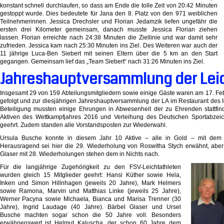
konstant schnell durchlaufen, so dass am Ende die tolle Zeit von 20:42 Minuten
gestoppt wurde. Dies bedeutete für Jana den 8. Platz von den 971 weiblichen
Teilnehmerinnen. Jessica Drechsler und Florian Jedamzik liefen ungefähr die
ersten drei Kilometer gemeinsam, danach musste Jessica Florian ziehen
lassen. Florian erreichte nach 24:38 Minuten die Ziellinie und war damit sehr
zufrieden. Jessica kam nach 25:30 Minuten ins Ziel. Des Weiteren war auch der
11 jährige Luca-Ben Siebert mit seinen Eltern über die 5 km an den Start
gegangen. Gemeinsam lief das „Team Siebert“ nach 31:26 Minuten ins Ziel.
Jahreshauptversammlung der Lei
Insgesamt 29 von 159 Abteilungsmitgliedern sowie einige Gäste waren am 17. Feb
gefolgt und zur diesjährigen Jahreshauptversammlung der LA im Restaurant des I
Beteiligung mussten einige Ehrungen in Abwesenheit der zu Ehrenden stattfi
Aktiven des Wettkampfjahres 2016 und Verleihung des Deutschen Sportabzeic
geehrt. Zudem standen alle Vorstandsposten zur Wiederwahl.
Ursula Busche konnte in diesem Jahr 10 Aktive – alle in Gold – mit dem
Herausragend sei hier die 29. Wiederholung von Roswitha Stych erwähnt, aber
Glaser mit 28. Wiederholungen stehen dem in Nichts nach.
Für die langjährige Zugehörigkeit zu den FSV-Leichtathleten
wurden gleich 15 Mitglieder geehrt: Hansi Küther sowie Hela,
Inken und Simon Hillnhagen (jeweils 20 Jahre), Mark Helmers
sowie Ramona, Marvin und Matthias Linke (jeweils 25 Jahre),
Werner Pacyna sowie Michaela, Bianca und Marisa Trenner (30
Jahre), Ingrid Laudage (40 Jahre). Bärbel Glaser und Ursel
Busche machten sogar schon die 50 Jahre voll. Besonders
erwähnenswert ist Helmut Kaluscha, der schon 60 Jahre dem