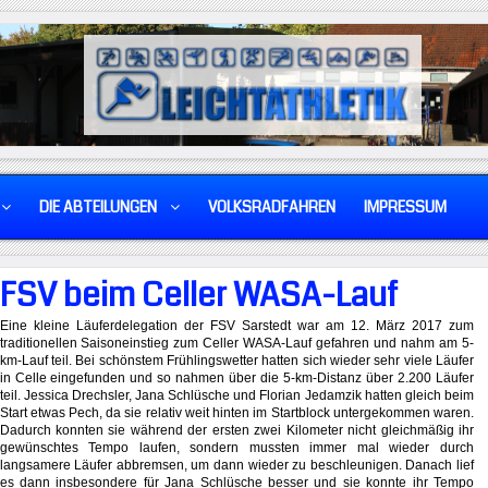
DIE ABTEILUNGEN
VOLKSRADFAHREN
IMPRESSUM
FSV beim Celler WASA-Lauf
Eine kleine Läuferdelegation der FSV Sarstedt war am 12. März 2017 zum
traditionellen Saisoneinstieg zum Celler WASA-Lauf gefahren und nahm am 5-
km-Lauf teil. Bei schönstem Frühlingswetter hatten sich wieder sehr viele Läufer
in Celle eingefunden und so nahmen über die 5-km-Distanz über 2.200 Läufer
teil. Jessica Drechsler, Jana Schlüsche und Florian Jedamzik hatten gleich beim
Start etwas Pech, da sie relativ weit hinten im Startblock untergekommen waren.
Dadurch konnten sie während der ersten zwei Kilometer nicht gleichmäßig ihr
gewünschtes Tempo laufen, sondern mussten immer mal wieder durch
langsamere Läufer abbremsen, um dann wieder zu beschleunigen. Danach lief
es dann insbesondere für Jana Schlüsche besser und sie konnte ihr Tempo