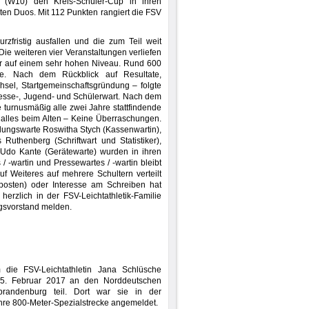
i (W10) den Kreis-Schüler-Cup in ihren
rten Duos. Mit 112 Punkten rangiert die FSV
rzfristig ausfallen und die zum Teil weit
Die weiteren vier Veranstaltungen verliefen
er auf einem sehr hohen Niveau. Rund 600
ste. Nach dem Rückblick auf Resultate,
hsel, Startgemeinschaftsgründung – folgte
resse-, Jugend- und Schülerwart. Nach dem
e turnusmäßig alle zwei Jahre stattfindende
 alles beim Alten – Keine Überraschungen.
bteilungswarte Roswitha Stych (Kassenwartin),
uthenberg (Schriftwart und Statistiker),
 Udo Kante (Gerätewarte) wurden in ihren
 -wartin und Pressewartes / -wartin bleibt
f Weiteres auf mehrere Schultern verteilt
posten) oder Interesse am Schreiben hat
herzlich in der FSV-Leichtathletik-Familie
ngsvorstand melden.
m die FSV-Leichtathletin Jana Schlüsche
 5. Februar 2017 an den Norddeutschen
brandenburg teil. Dort war sie in der
hre 800-Meter-Spezialstrecke angemeldet.