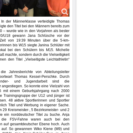
 In der Männerklasse verteidigte Thomas
gte den Titel bei den Männern bereits zum
0 – wurde wie in den Vorjahren als bester
U20/U18 gewann Jana Schlüsche vor der
n Zeit von 19:39 Minuten über die 5-km-
erinnen bis W15 siegte Janina Schlüter mit
kal bei den Schülern bis M15. Michelle
aß machte, sondern durch die Vielseitigkeit
n den Titel „Vielseitigste Leichtathletin“
die Jahresberichte von Abteilungsleiter
ortwart Thomas Kessel-Perschke. Durch
inder- und Jugendarbeit sind die
r angestiegen. So konnte eine Vielzahl von
016 mit einem Geburtsjahrgang nach 2000
ie Trainingsgruppe der U12 und jünger ist
en. 48 aktive Sportlerinnen und Sportler
hlich Titel und Werbung in eigener Sache.
29 Kreismeister-, 5 Bezirksmeister- und 2
ie ein norddeutscher Titel zu buche. Anja
n die FSV-Fahne waren auch bei den
en auf gesamtdeutscher Ebene hoch. Auch
en auf. So gewannen Wiko Kiene (M9) und