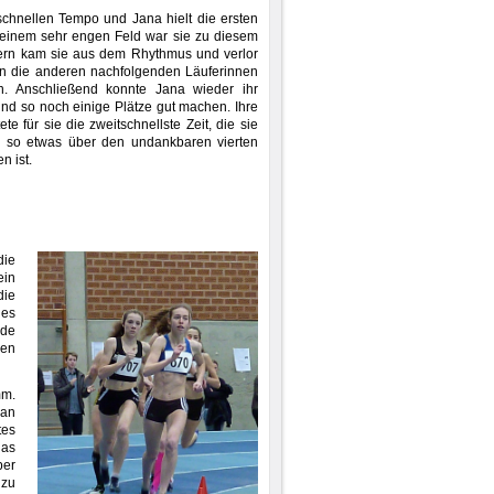
hnellen Tempo und Jana hielt die ersten
 einem sehr engen Feld war sie zu diesem
tern kam sie aus dem Rhythmus und verlor
en die anderen nachfolgenden Läuferinnen
n. Anschließend konnte Jana wieder ihr
d so noch einige Plätze gut machen. Ihre
e für sie die zweitschnellste Zeit, die sie
te so etwas über den undankbaren vierten
n ist.
die
ein
die
les
nde
hen
mm.
 an
es
das
ber
 zu