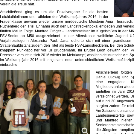
Verein die Treue hält.
Anschließend ging es um die Pokalvergabe für die besten
Leichtathletinnen und -athleten des Wettkampfjahres 2016. In der
Frauenklasse gewann wieder unsere norddeutsche Meisterin Anja Thorausch.
Ruthenberg den Titel. Er nahm auch den Langstreckenpokal entgegen und verteidi
fünften Mal in Folge. Manfred Gröger – Landesmeister im Kugelstoßen in der M6
FSV-Senior ab M50 ausgezeichnet. In der Altersklasse weibliche Jugend 
Vorjahressiegerin Alexandra Paul. Jana sicherte sich mit einer grandiose
Straßenlaufdistanz zudem den Titel als beste FSV-Langstrecklerin. Bei den Schül
knappem Punktepolster vor Jil Brüggemann. Ihr Bruder Leon gewann den Po
Drechsler versuchte sich 2016 wieder im Mehrkampf, was ihr nicht nur sehr viel Sp
im Wettkampfjahr 2016 mit insgesamt neun unterschiedlichen Wettkampfdiszipline
einbrachte.
Anschließend folgten 
Daniel Ludwig und Sp
eine engagierte K
Mitgliederzahlen wiede
Eintritten im Jahr 2
verzeichnet werden. D
auf rund 30 angewachs
sorgten zudem für reic
Am Saisonende standen 
Landesmeistertitel sow
und Manfred hielte
Seniorenmeisterschaft
die Jüngsten trumpft