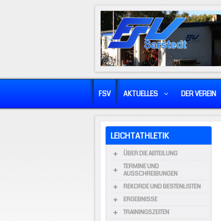
FSV
AKTUELLES
DER VEREIN
LEICHTATHLETIK
ÜBER DIE ABTEILUNG
TERMINE UND
AUSSCHREIBUNGEN
REKORDE UND BESTENLISTEN
ERGEBNISSE
TRAININGSZEITEN