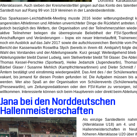
Dorothea Karakatsoul
Altersklassen. Auch sieben der Kreismeistertitel gingen auf das Konto des talentie
Sarstedt nun auf Rang 99 von 319 Vereinen in der Landesbestenliste.
Das Sparkassen-Leichtathletik-Meeting musste 2016 leider witterungsbedingt ku
angereisten Athletinnen und Athleten unverrichteter Dinge die Rückfahrt antreten. 
jedoch bezüglich des Wetters, der Organisation und der Teilnehmerzahlen wied
aktive Teilnehmer belegen die überregionale Beliebtheit der FSV-Sportfe
Anschaffungen und Veränderungen – bspw. ein neuer Internetauftritt, Trainerwec
noch ein Ausblick auf das Jahr 2017 sowie die aufschlussreichen Berichte vom P
Bericht der Kassenwartin Roswitha Stych (bereits in ihrem 48. Amtsjahr!) folgte di
Wahl des Vorstandes und der Abteilungswarte. Kurz gesagt: Weitestgehend blieb
Abteilungsleiter bleibt Daniel Ludwig, sein Stellvertreter bleibt Till Glaser. Die A
Thomas Kessel-Perschke (Sportwart), Heike Jedamzik (Jugendwartin), Thomas R
Bärbel Glaser / Susanne Mehlich (Kampfrichterwartinnen) und Dieter Schmidt /
Ämtern bestätigt und einstimmig wiedergewählt. Das Amt des / der Schülerwartes /
vakant, bis jemand für diesen Posten gefunden ist. Die Aufgaben müssen bis au
werden. Wer also Spaß an der Organisation von Schülerevents (Schülerwarts
(Pressewart/in), um Zeitungsredaktionen oder den FSV-Kurier zu versorgen, ist 
willkommen. Interessierte können sich beim Hauptverein oder direkt beim Abteilu
Jana bei den Norddeutschen
Hallenmeisterschaften
Als einzige Sarstedterin nah
(Altersklasse U18) am 4. und
Hallenmeisterschaften in Neu
höheren Altersklasse U20 über i