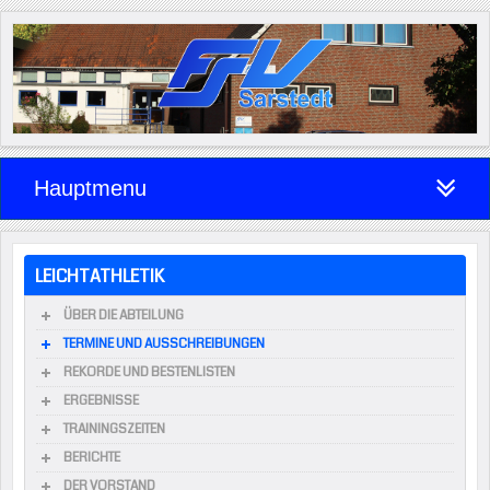
Hauptmenu
LEICHTATHLETIK
ÜBER DIE ABTEILUNG
TERMINE UND AUSSCHREIBUNGEN
REKORDE UND BESTENLISTEN
ERGEBNISSE
TRAININGSZEITEN
BERICHTE
DER VORSTAND