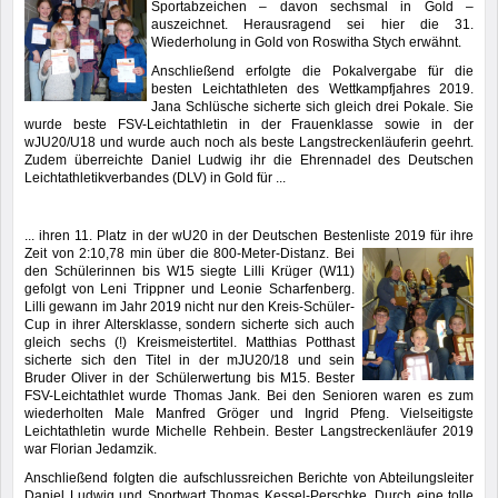
Sportabzeichen – davon sechsmal in Gold –
auszeichnet. Herausragend sei hier die 31.
Wiederholung in Gold von Roswitha Stych erwähnt.
Anschließend erfolgte die Pokalvergabe für die
besten Leichtathleten des Wettkampfjahres 2019.
Jana Schlüsche sicherte sich gleich drei Pokale. Sie
wurde beste FSV-Leichtathletin in der Frauenklasse sowie in der
wJU20/U18 und wurde auch noch als beste Langstreckenläuferin geehrt.
Zudem überreichte Daniel Ludwig ihr die Ehrennadel des Deutschen
Leichtathletikverbandes (DLV) in Gold für ...
... ihren 11. Platz in der wU20 in der Deutschen Bestenliste 2019 für ihre
Zeit von 2:10,78 min
über die 800-Meter-Distanz. Bei
den Schülerinnen bis W15 siegte Lilli Krüger (W11)
gefolgt von Leni Trippner und Leonie Scharfenberg.
Lilli gewann im Jahr 2019 nicht nur den Kreis-Schüler-
Cup in ihrer Altersklasse, sondern sicherte sich auch
gleich sechs (!) Kreismeistertitel. Matthias Potthast
sicherte sich den Titel in der mJU20/18 und sein
Bruder Oliver in der Schülerwertung bis M15. Bester
FSV-Leichtathlet wurde Thomas Jank. Bei den Senioren waren es zum
wiederholten Male Manfred Gröger und Ingrid Pfeng. Vielseitigste
Leichtathletin wurde Michelle Rehbein. Bester Langstreckenläufer 2019
war Florian Jedamzik.
Anschließend folgten die aufschlussreichen Berichte von Abteilungsleiter
Daniel Ludwig und Sportwart Thomas Kessel-Perschke. Durch eine tolle