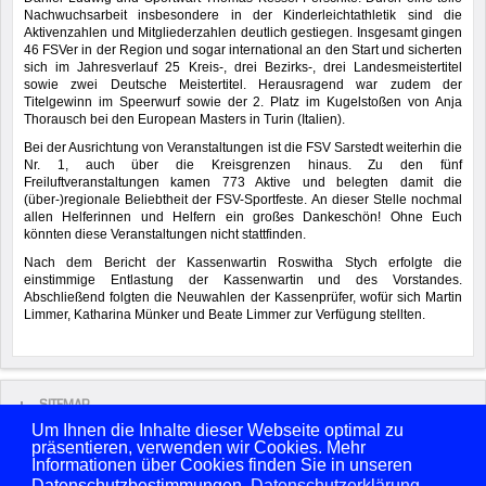
Nachwuchsarbeit insbesondere in der Kinderleichtathletik sind die
Aktivenzahlen und Mitgliederzahlen deutlich gestiegen. Insgesamt gingen
46 FSVer in der Region und sogar international an den Start und sicherten
sich im Jahresverlauf 25 Kreis-, drei Bezirks-, drei Landesmeistertitel
sowie zwei Deutsche Meistertitel. Herausragend war zudem der
Titelgewinn im Speerwurf sowie der 2. Platz im Kugelstoßen von Anja
Thorausch bei den European Masters in Turin (Italien).
Bei der Ausrichtung von Veranstaltungen ist die FSV Sarstedt weiterhin die
Nr. 1, auch über die Kreisgrenzen hinaus. Zu den fünf
Freiluftveranstaltungen kamen 773 Aktive und belegten damit die
(über-)regionale Beliebtheit der FSV-Sportfeste. An dieser Stelle nochmal
allen Helferinnen und Helfern ein großes Dankeschön! Ohne Euch
könnten diese Veranstaltungen nicht stattfinden.
Nach dem Bericht der Kassenwartin Roswitha Stych erfolgte die
einstimmige Entlastung der Kassenwartin und des Vorstandes.
Abschließend folgten die Neuwahlen der Kassenprüfer, wofür sich Martin
Limmer, Katharina Münker und Beate Limmer zur Verfügung stellten.
SITEMAP
Um Ihnen die Inhalte dieser Webseite optimal zu
präsentieren, verwenden wir Cookies. Mehr
Copyright © 2026 FSV Sarstedt von 1861 e.V. Alle Rechte vorbehalten.
Informationen über Cookies finden Sie in unseren
Benutzername
Passwort
Datenschutzbestimmungen.
Datenschutzerklärung