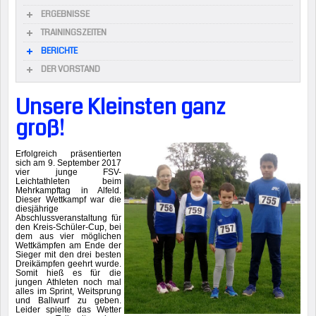
ERGEBNISSE
TRAININGSZEITEN
BERICHTE
DER VORSTAND
Unsere Kleinsten ganz
groß!
Erfolgreich präsentierten
sich am 9. September 2017
vier junge FSV-
Leichtathleten beim
Mehrkampftag in Alfeld.
Dieser Wettkampf war die
diesjährige
Abschlussveranstaltung für
den Kreis-Schüler-Cup, bei
dem aus vier möglichen
Wettkämpfen am Ende der
Sieger mit den drei besten
Dreikämpfen geehrt wurde.
Somit hieß es für die
jungen Athleten noch mal
alles im Sprint, Weitsprung
und Ballwurf zu geben.
Leider spielte das Wetter