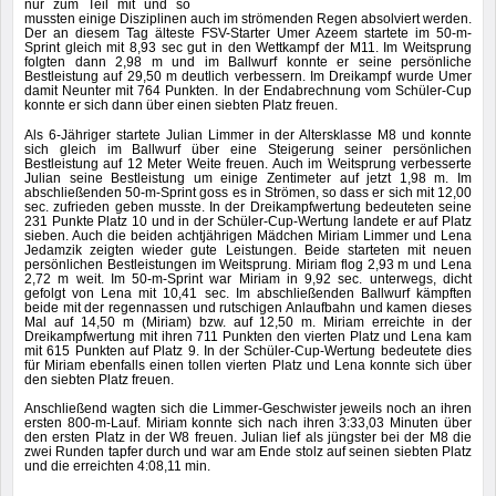
nur zum Teil mit und so
mussten einige Disziplinen auch im strömenden Regen absolviert werden.
Der an diesem Tag älteste FSV-Starter Umer Azeem startete im 50-m-
Sprint gleich mit 8,93 sec gut in den Wettkampf der M11. Im Weitsprung
folgten dann 2,98 m und im Ballwurf konnte er seine persönliche
Bestleistung auf 29,50 m deutlich verbessern. Im Dreikampf wurde Umer
damit Neunter mit 764 Punkten. In der Endabrechnung vom Schüler-Cup
konnte er sich dann über einen siebten Platz freuen.
Als 6-Jähriger startete Julian Limmer in der Altersklasse M8 und konnte
sich gleich im Ballwurf über eine Steigerung seiner persönlichen
Bestleistung auf 12 Meter Weite freuen. Auch im Weitsprung verbesserte
Julian seine Bestleistung um einige Zentimeter auf jetzt 1,98 m. Im
abschließenden 50-m-Sprint goss es in Strömen, so dass er sich mit 12,00
sec. zufrieden geben musste. In der Dreikampfwertung bedeuteten seine
231 Punkte Platz 10 und in der Schüler-Cup-Wertung landete er auf Platz
sieben. Auch die beiden achtjährigen Mädchen Miriam Limmer und Lena
Jedamzik zeigten wieder gute Leistungen. Beide starteten mit neuen
persönlichen Bestleistungen im Weitsprung. Miriam flog 2,93 m und Lena
2,72 m weit. Im 50-m-Sprint war Miriam in 9,92 sec. unterwegs, dicht
gefolgt von Lena mit 10,41 sec. Im abschließenden Ballwurf kämpften
beide mit der regennassen und rutschigen Anlaufbahn und kamen dieses
Mal auf 14,50 m (Miriam) bzw. auf 12,50 m. Miriam erreichte in der
Dreikampfwertung mit ihren 711 Punkten den vierten Platz und Lena kam
mit 615 Punkten auf Platz 9. In der Schüler-Cup-Wertung bedeutete dies
für Miriam ebenfalls einen tollen vierten Platz und Lena konnte sich über
den siebten Platz freuen.
Anschließend wagten sich die Limmer-Geschwister jeweils noch an ihren
ersten 800-m-Lauf. Miriam konnte sich nach ihren 3:33,03 Minuten über
den ersten Platz in der W8 freuen. Julian lief als jüngster bei der M8 die
zwei Runden tapfer durch und war am Ende stolz auf seinen siebten Platz
und die erreichten 4:08,11 min.