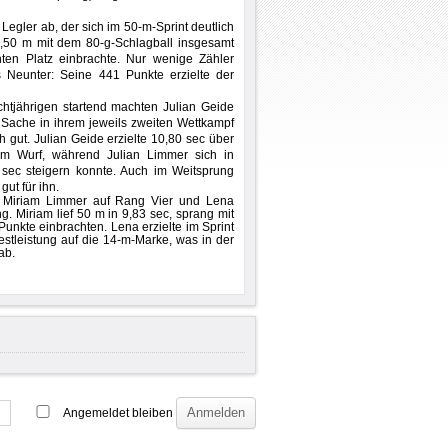
Legler ab, der sich im 50-m-Sprint deutlich
5,50 m mit dem 80-g-Schlagball insgesamt
hten Platz
einbrachte. Nur wenige Zähler
 Neunter: Seine 441 Punkte erzielte der
tjährigen startend machten Julian Geide
 Sache in ihrem jeweils zweiten Wettkampf
h gut. Julian Geide erzielte 10,80 sec über
m Wurf, während Julian Limmer sich in
 sec steigern konnte. Auch im Weitsprung
gut für ihn.
n Miriam Limmer auf Rang Vier und Lena
. Miriam lief 50 m in 9,83 sec, sprang mit
Punkte einbrachten. Lena erzielte im Sprint
estleistung auf die 14-m-Marke, was in der
ab.
Angemeldet bleiben