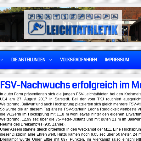
DIE ABTEILUNGEN
VOLKSRADFAHREN
IMPRESSUM
FSV-Nachwuchs erfolgreich im 
In guter Form präsentierten sich die jungen FSV-Leichtathleten bei den Kreismei
U14 am 27. August 2017 in Sarstedt. Bei der vom TKJ routiniert ausgerichte
Weitsprung, Ballwurf und auch Hochsprung platzierten sich gleich mehrere FSV-At
So wurde die an diesem Tag älteste FSV-Starterin Leona Ruddigkeit viertbeste 
die W12erin im Hochsprung mit 1,18 m wohl etwas hinter den eigenen Erwartung
Weitsprung, 12,99 sec über die 75-Meter-Distanz und mit guten 21 m im Ballwu
Neunte des Dreikampfes (935 Zähler).
Umer Azeem startete gleich ordentlich in den Wettkampf der M11. Eine Hochsprung
dieser Disziplin aller Ehren wert. Hinzu kamen noch 9,05 sec über 50 Meter, 24 
Dreikampf wurde Umer Elfter mit 697 Punkten, im Vierkampf (also einschließ