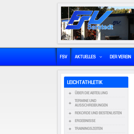
FSV
AKTUELLES
DER VEREIN
LEICHTATHLETIK
ÜBER DIE ABTEILUNG
TERMINE UND
AUSSCHREIBUNGEN
REKORDE UND BESTENLISTEN
ERGEBNISSE
TRAININGSZEITEN