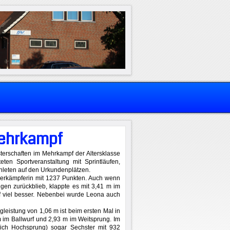
Mehrkampf
sterschaften im Mehrkampf der Altersklasse
ten Sportveranstaltung mit Sprintläufen,
hleten auf den Urkundenplätzen.
Vierkämpferin mit 1237 Punkten. Auch wenn
en zurückblieb, klappte es mit 3,41 m im
rf viel besser. Nebenbei wurde Leona auch
leistung von 1,06 m ist beim ersten Mal in
m im Ballwurf und 2,93 m im Weitsprung. Im
lich Hochsprung) sogar Sechster mit 932