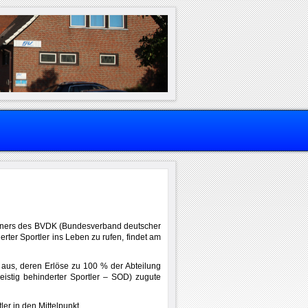
iners des BVDK (Bundesverband deutscher
rter Sportler ins Leben zu rufen, findet am
f aus, deren Erlöse zu 100 % der Abteilung
geistig behinderter Sportler – SOD) zugute
ler in den Mittelpunkt.