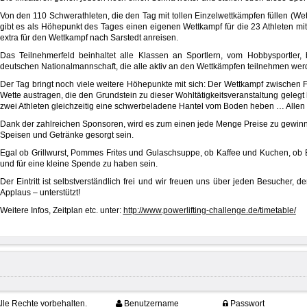
Von den 110 Schwerathleten, die den Tag mit tollen Einzelwettkämpfen füllen (Wet
gibt es als Höhepunkt des Tages einen eigenen Wettkampf für die 23 Athleten mi
extra für den Wettkampf nach Sarstedt anreisen.
Das Teilnehmerfeld beinhaltet alle Klassen an Sportlern, vom Hobbysportler, 
deutschen Nationalmannschaft, die alle aktiv an den Wettkämpfen teilnehmen wer
Der Tag bringt noch viele weitere Höhepunkte mit sich: Der Wettkampf zwischen 
Wette austragen, die den Grundstein zu dieser Wohltätigkeitsveranstaltung geleg
zwei Athleten gleichzeitig eine schwerbeladene Hantel vom Boden heben … Allen I
Dank der zahlreichen Sponsoren, wird es zum einen jede Menge Preise zu gewin
Speisen und Getränke gesorgt sein.
Egal ob Grillwurst, Pommes Frites und Gulaschsuppe, ob Kaffee und Kuchen, ob Bi
und für eine kleine Spende zu haben sein.
Der Eintritt ist selbstverständlich frei und wir freuen uns über jeden Besucher, d
Applaus – unterstützt!
Weitere Infos, Zeitplan etc. unter:
http://www.powerlifting-challenge.de/timetable/
lle Rechte vorbehalten.
Benutzername
Passwort