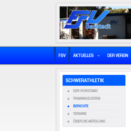
FSV
AKTUELLES
DER VEREIN
SCHWERATHLETIK
DER VORSTAND
TRAININGSZEITEN
BERICHTE
TERMINE
ÜBER DIE ABTEILUNG