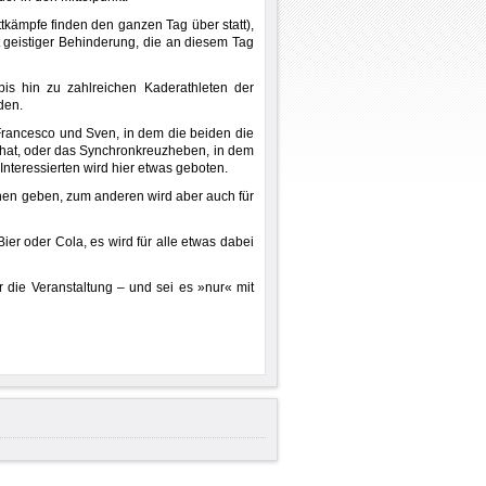
tkämpfe finden den ganzen Tag über statt),
t geistiger Behinderung, die an diesem Tag
bis hin zu zahlreichen Kaderathleten der
den.
Francesco und Sven, in dem die beiden die
t hat, oder das Synchronkreuzheben, in dem
nteressierten wird hier etwas geboten.
nen geben, zum anderen wird aber auch für
er oder Cola, es wird für alle etwas dabei
er die Veranstaltung – und sei es »nur« mit