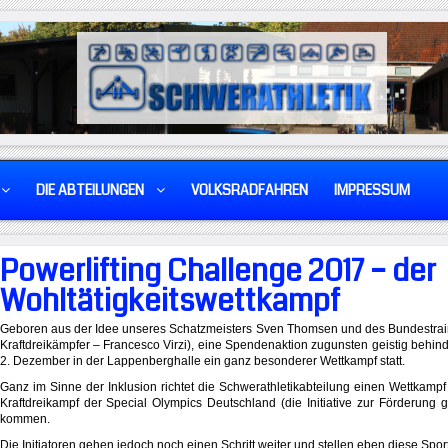
DIE ABTEILUNGEN
VOLKSRADFAHREN
IMPRESSUM
Powerlifting Challenge 2017 – der
Wohltätigkeitswettkampf
Geboren aus der Idee unseres Schatzmeisters Sven Thomsen und des Bundestra
Kraftdreikämpfer – Francesco Virzi), eine Spendenaktion zugunsten geistig behinde
2. Dezember in der Lappenberghalle ein ganz besonderer Wettkampf statt.
Ganz im Sinne der Inklusion richtet die Schwerathletikabteilung einen Wettkamp
Kraftdreikampf der Special Olympics Deutschland (die Initiative zur Förderung 
kommen.
Die Initiatoren gehen jedoch noch einen Schritt weiter und stellen eben diese Sport