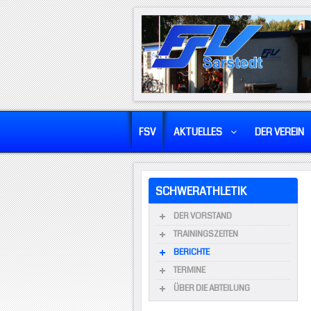
FSV
AKTUELLES
DER VEREIN
SCHWERATHLETIK
DER VORSTAND
TRAININGSZEITEN
BERICHTE
TERMINE
ÜBER DIE ABTEILUNG