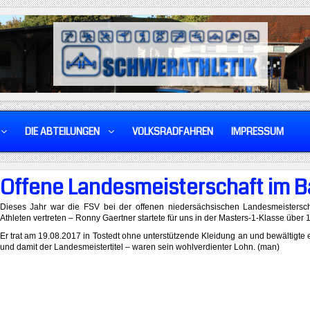
DIE ABTEILUNGEN
VOLKSRADFAHREN
IMPRESSUM
Offene Landesmeisterschaft im 
Dieses Jahr war die FSV bei der offenen niedersächsischen Landesmeistersch
Athleten vertreten – Ronny Gaertner startete für uns in der Masters-1-Klasse übe
Er trat am 19.08.2017 in Tostedt ohne unterstützende Kleidung an und bewältigte 
und damit der Landesmeistertitel – waren sein wohlverdienter Lohn. (man)