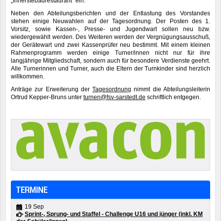
„Innerstebadrestaurant“ ein.
Neben den Abteilungsberichten und der Entlastung des Vorstandes
stehen einige Neuwahlen auf der Tagesordnung. Der Posten des 1.
Vorsitz, sowie Kassen-, Presse- und Jugendwart sollen neu bzw.
wiedergewählt werden. Des Weiteren werden der Vergnügungsausschuß,
der Gerätewart und zwei Kassenprüfer neu bestimmt. Mit einem kleinen
Rahmenprogramm werden einige Turner/innen nicht nur für ihre
langjährige Mitgliedschaft, sondern auch für besondere Verdienste geehrt.
Alle Turnerinnen und Turner, auch die Eltern der Turnkinder sind herzlich
willkommen.
Anträge zur Erweiterung der
Tagesordnung
nimmt die Abteilungsleiterin
Ortrud Kepper-Bruns unter
turnen@fsv-sarstedt.de
schriftlich entgegen.
TERMINE
19 Sep
Sprint-, Sprung- und Staffel - Challenge U16 und jünger (inkl. KM